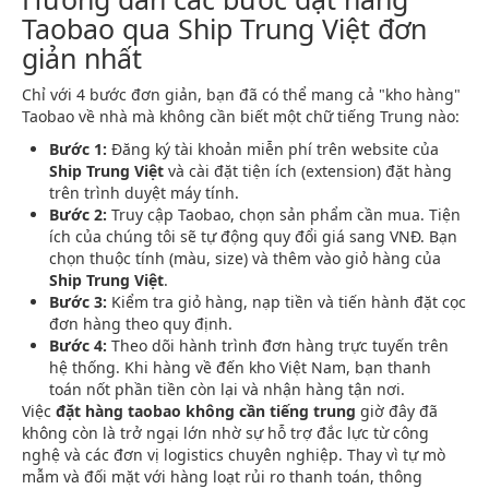
Taobao qua Ship Trung Việt đơn
giản nhất
Chỉ với 4 bước đơn giản, bạn đã có thể mang cả "kho hàng"
Taobao về nhà mà không cần biết một chữ tiếng Trung nào:
Bước 1:
Đăng ký tài khoản miễn phí trên website của
Ship Trung Việt
và cài đặt tiện ích (extension) đặt hàng
trên trình duyệt máy tính.
Bước 2:
Truy cập Taobao, chọn sản phẩm cần mua. Tiện
ích của chúng tôi sẽ tự động quy đổi giá sang VNĐ. Bạn
chọn thuộc tính (màu, size) và thêm vào giỏ hàng của
Ship Trung Việt
.
Bước 3:
Kiểm tra giỏ hàng, nạp tiền và tiến hành đặt cọc
đơn hàng theo quy định.
Bước 4:
Theo dõi hành trình đơn hàng trực tuyến trên
hệ thống. Khi hàng về đến kho Việt Nam, bạn thanh
toán nốt phần tiền còn lại và nhận hàng tận nơi.
Việc
đặt hàng taobao không cần tiếng trung
giờ đây đã
không còn là trở ngại lớn nhờ sự hỗ trợ đắc lực từ công
nghệ và các đơn vị logistics chuyên nghiệp. Thay vì tự mò
mẫm và đối mặt với hàng loạt rủi ro thanh toán, thông