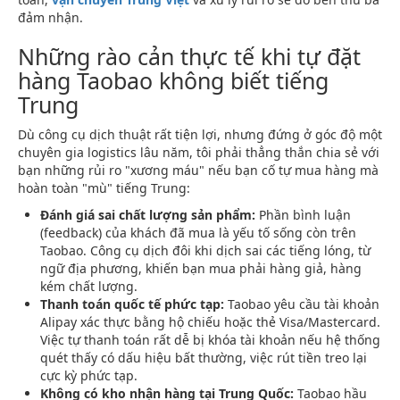
đảm nhận.
Những rào cản thực tế khi tự đặt
hàng Taobao không biết tiếng
Trung
Dù công cụ dịch thuật rất tiện lợi, nhưng đứng ở góc độ một
chuyên gia logistics lâu năm, tôi phải thẳng thắn chia sẻ với
bạn những rủi ro "xương máu" nếu bạn cố tự mua hàng mà
hoàn toàn "mù" tiếng Trung:
Đánh giá sai chất lượng sản phẩm:
Phần bình luận
(feedback) của khách đã mua là yếu tố sống còn trên
Taobao. Công cụ dịch đôi khi dịch sai các tiếng lóng, từ
ngữ địa phương, khiến bạn mua phải hàng giả, hàng
kém chất lượng.
Thanh toán quốc tế phức tạp:
Taobao yêu cầu tài khoản
Alipay xác thực bằng hộ chiếu hoặc thẻ Visa/Mastercard.
Việc tự thanh toán rất dễ bị khóa tài khoản nếu hệ thống
quét thấy có dấu hiệu bất thường, việc rút tiền treo lại
cực kỳ phức tạp.
Không có kho nhận hàng tại Trung Quốc:
Taobao hầu