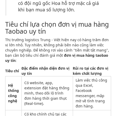
có đội ngũ gốc Hoa hỗ trợ mặc cả giá
khi bạn mua số lượng lớn.
Tiêu chí lựa chọn đơn vị mua hàng
Taobao uy tín
Thị trường logistics Trung - Việt hiện nay có hàng trăm đơn
vị lớn nhỏ. Tuy nhiên, không phải bên nào cũng làm việc
chuyên nghiệp. Để không rơi vào cảnh "tiền mất tật mang",
bạn cần bộ tiêu chí đánh giá một
đơn vị mua hàng taobao
uy tín
:
Đặc điểm nhận diện đơn vị
Rủi ro tại các đơn vị
Tiêu chí
uy tín
kém chất lượng
Làm việc thủ công
Có website, app,
Hệ
qua Excel,
extension đặt hàng thông
thống
Facebook
minh, theo dõi lộ trình
công
messenger, mập
đơn hàng thời gian thực
nghệ
mờ về tình trạng
(Real-time).
đơn hàng.
Có kho chính chủ tại các