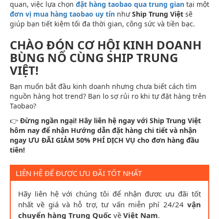
quan, việc lựa chọn
đặt hàng taobao qua trung gian
tại một
đơn vị mua hàng taobao uy tín
như
Ship Trung Việt
sẽ
giúp bạn tiết kiệm tối đa thời gian, công sức và tiền bạc.
CHÀO ĐÓN CƠ HỘI KINH DOANH
BÙNG NỔ CÙNG SHIP TRUNG
VIỆT!
Bạn muốn bắt đầu kinh doanh nhưng chưa biết cách tìm
nguồn hàng hot trend? Bạn lo sợ rủi ro khi tự đặt hàng trên
Taobao?
👉
Đừng ngần ngại! Hãy liên hệ ngay với Ship Trung Việt
hôm nay để nhận Hướng dẫn đặt hàng chi tiết và nhận
ngay ƯU ĐÃI GIẢM 50% PHÍ DỊCH VỤ cho đơn hàng đầu
tiên!
LIÊN HỆ ĐỂ ĐƯỢC ƯU ĐÃI TỐT NHẤT
Hãy liên hệ với chúng tôi để nhận được ưu đãi tốt
nhất về giá và hỗ trợ, tư vấn miễn phí 24/24
vận
chuyển hàng Trung Quốc
về
Việt Nam
.