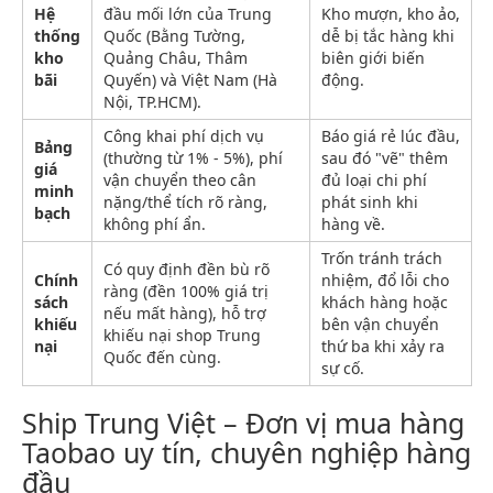
Hệ
đầu mối lớn của Trung
Kho mượn, kho ảo,
thống
Quốc (Bằng Tường,
dễ bị tắc hàng khi
kho
Quảng Châu, Thâm
biên giới biến
bãi
Quyến) và Việt Nam (Hà
động.
Nội, TP.HCM).
Công khai phí dịch vụ
Báo giá rẻ lúc đầu,
Bảng
(thường từ 1% - 5%), phí
sau đó "vẽ" thêm
giá
vận chuyển theo cân
đủ loại chi phí
minh
nặng/thể tích rõ ràng,
phát sinh khi
bạch
không phí ẩn.
hàng về.
Trốn tránh trách
Có quy định đền bù rõ
Chính
nhiệm, đổ lỗi cho
ràng (đền 100% giá trị
sách
khách hàng hoặc
nếu mất hàng), hỗ trợ
khiếu
bên vận chuyển
khiếu nại shop Trung
nại
thứ ba khi xảy ra
Quốc đến cùng.
sự cố.
Ship Trung Việt – Đơn vị mua hàng
Taobao uy tín, chuyên nghiệp hàng
đầu