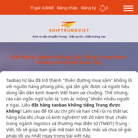
Tỉ giá: 4,000đ
Đăng nhập
Đăng ký
0
Đơn vị vận chuyển Trung - Việt uy tín, chất lượng cao
Đặt Hàng Taobao Không Cần Tiếng Trung Được
Không? Bí Quyết Toàn Tập
Taobao từ lâu đã trở thành "thiên đường mua sắm" khổng lồ
với nguồn hàng phong phú, giá tận gốc được cả người tiêu
dùng lẫn dân kinh doanh Việt Nam ưa chuộng. Thế nhưng,
rào cản ngôn ngữ luôn là "cơn ác mộng" khiến nhiều người
e ngại. Liệu
đặt hàng taobao không tiếng Trung được
không
? Làm sao để tối ưu chi phí và hạn chế rủi ro thất lạc
hàng hóa khi chưa có kinh nghiệm? Với 20 năm thực chiến
trong ngành logistics và thương mại điện tử (TMĐT) Trung -
Việt, tôi sẽ giúp bạn giải mã toàn bộ thắc mắc và chia sẻ giải
pháp tối ưu nhất ngay trong bài viết này.