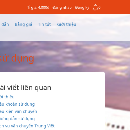
Tỉ giá: 4,000đ
Đăng nhập
Đăng ký
0
 dẫn
Bảng giá
Tin tức
Giới thiệu
 sử dụng
ài viết liên quan
ới thiệu
ều khoản sử dụng
ều kiện vận chuyển
ướng dẫn sử dụng
ch vụ vận chuyển Trung Việt