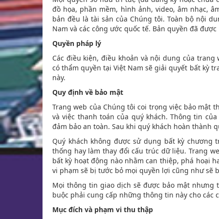
đồ họa, phần mềm, hình ảnh, video, âm nhạc, 
bản đều là tài sản của Chúng tôi. Toàn bộ nội d
Nam và các công ước quốc tế. Bản quyền đã được 
Quyền pháp lý
Các điều kiện, điều khoản và nội dung của trang
có thẩm quyền tại Việt Nam sẽ giải quyết bất kỳ t
này.
Quy định về bảo mật
Trang web của Chúng tôi coi trọng việc bảo mật th
và việc thanh toán của quý khách. Thông tin củ
đảm bảo an toàn. Sau khi quý khách hoàn thành qu
Quý khách không được sử dụng bất kỳ chương tr
thống hay làm thay đổi cấu trúc dữ liệu. Trang w
bất kỳ hoạt động nào nhằm can thiệp, phá hoại h
vi phạm sẽ bị tước bỏ mọi quyền lợi cũng như sẽ bị
Mọi thông tin giao dịch sẽ được bảo mật nhưng 
buộc phải cung cấp những thông tin này cho các 
Mục đích và phạm vi thu thập