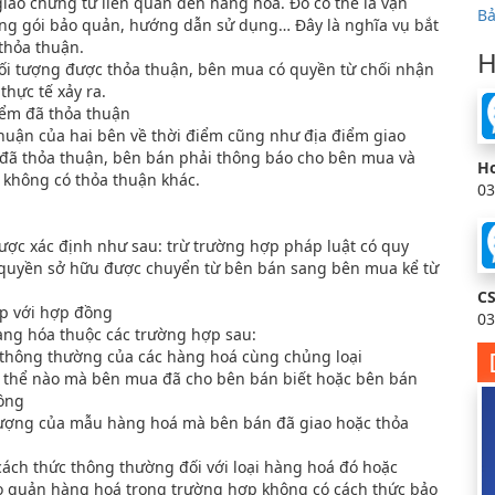
iao chứng từ liên quan đến hàng hóa. Đó có thể là vận
Bả
óng gói bảo quản, hướng dẫn sử dụng… Đây là nghĩa vụ bắt
thỏa thuận.
H
ối tượng được thỏa thuận, bên mua có quyền từ chối nhận
thực tế xảy ra.
iểm đã thỏa thuận
huận của hai bên về thời điểm cũng như địa điểm giao
 đã thỏa thuận, bên bán phải thông báo cho bên mua và
Ho
 không có thỏa thuận khác.
03
ợc xác định như sau: trừ trường hợp pháp luật có quy
, quyền sở hữu được chuyển từ bên bán sang bên mua kể từ
C
p với hợp đồng
03
ng hóa thuộc các trường hợp sau:
thông thường của các hàng hoá cùng chủng loại
ụ thể nào mà bên mua đã cho bên bán biết hoặc bên bán
đồng
ượng của mẫu hàng hoá mà bên bán đã giao hoặc thỏa
ách thức thông thường đối với loại hàng hoá đó hoặc
o quản hàng hoá trong trường hợp không có cách thức bảo