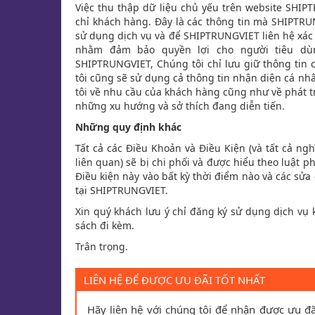
Việc thu thập dữ liệu chủ yếu trên website SHIP
chỉ khách hàng. Đây là các thông tin mà SHIPTR
sử dụng dịch vụ và để SHIPTRUNGVIET liên hệ xác
nhằm đảm bảo quyền lợi cho người tiêu dùng
SHIPTRUNGVIET, Chúng tôi chỉ lưu giữ thông tin 
tôi cũng sẽ sử dụng cả thông tin nhận diện cá n
tôi về nhu cầu của khách hàng cũng như về phát
những xu hướng và sở thích đang diễn tiến.
Những quy định khác
Tất cả các Điều Khoản và Điều Kiện (và tất cả ng
liên quan) sẽ bị chi phối và được hiểu theo luật 
Điều kiện này vào bất kỳ thời điểm nào và các sửa 
tại SHIPTRUNGVIET.
Xin quý khách lưu ý chỉ đăng ký sử dụng dịch vụ 
sách đi kèm.
Trân trọng.
LIÊN HỆ ĐỂ ĐƯỢC ƯU ĐÃI TỐT NHẤT
Hãy liên hệ với chúng tôi để nhận được ưu đã