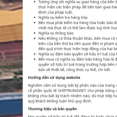
Tương ứng với nghĩa vụ giao hàng của bên b
thực hiện các biện pháp để bên bán giao hà
định của pháp luật.
Nghĩa vụ kiểm tra hàng hóa
Bên mua phải kiểm tra hàng hóa hoặc bảo đ
nhất mà thực tế có thể làm được tuỳ tình hu
Nghĩa vụ thông báo
Nếu không có thỏa thuận khác, bên mua có n
kiện của bên thứ ba liên quan đến vi phạm 
đến quá trình thực hiện hợp đồng của hai b
Nghĩa vụ đảm bảo quyền sở hữu trí tuệ của
Bên mua có nghĩa vụ đảm bảo hàng hóa là 
quyền sở hữu trí tuệ trong trường hợp bên 
bản vẽ thiết kế, công thức cụ thể, chi tiết.
Hướng dẫn sử dụng website
Nghiêm cấm sử dụng bất kỳ phần nào của trang 
cổ phần quốc tế SHIPTRUNGVIET cho phép bằng vă
không chịu bất kỳ trách nhiệm nào, dù trực tiếp ha
quý khách không tuân thủ quy định.
Thương hiệu và bản quyền
Mọi quyền sở hữu trí tuệ (đã đăng ký hoặc chưa đă