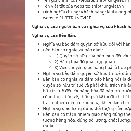
Tên gọi chính của website: shiptrungviet.vn
Tên viết tắt của website: shiptrungviet.vn
Định nghĩa chung: Khách hàng: là thương nh
website SHIPTRUNGVIET.
Nghĩa vụ của người bán va nghĩa vụ của khách h
Nghĩa vụ của Bên Bán:
Nghĩa vụ bảo đảm quyền sở hữu đối với hà
Bên bán có nghĩa vụ bảo đảm:
1) Quyền sở hữu của bên mua đối với 
2) Hàng hóa đó phải hợp pháp.
3) Việc chuyển giao hàng hoá là hợp p
Nghĩa vụ bảo đảm quyền sở hữu trí tuệ đối 
Bên bán có nghĩa vụ đảm bảo hàng hóa là đ
quyền sở hữu trí tuệ và phải chịu trách nh
hữu trí tuệ đối với hàng hóa đã bán trừ trư
công thức, bản vẽ, thông số kỹ thuật chi ti
trách nhiệm nếu có khiếu nại khiếu kiện liê
Nghĩa vụ giao hàng đúng đối tượng của hợp
Bên bán có trách nhiệm giao hàng đúng the
tượng hàng hóa, đúng số lượng, chất lượng,
thuận.