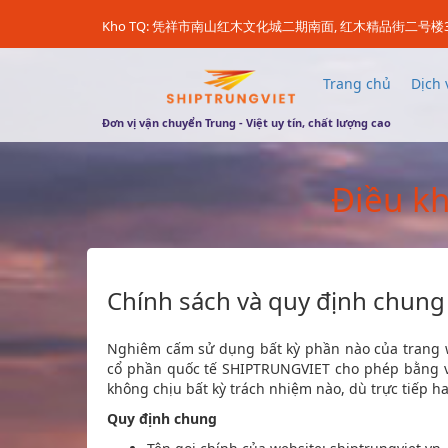
Kho TQ: 凭祥市南山红木文化城二期南面, 红木精品街二号楼
Trang chủ
Dịch 
Đơn vị vận chuyển Trung - Việt uy tín, chất lượng cao
Điều kh
Chính sách và quy định chung
Nghiêm cấm sử dụng bất kỳ phần nào của trang 
cổ phần quốc tế SHIPTRUNGVIET cho phép bằng vă
không chịu bất kỳ trách nhiệm nào, dù trực tiếp ha
Quy định chung