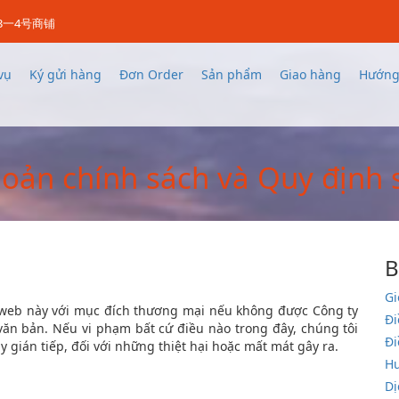
3一4号商铺
vụ
Ký gửi hàng
Đơn Order
Sản phẩm
Giao hàng
Hướng
oản chính sách và Quy định
B
Gi
web này với mục đích thương mại nếu không được Công ty
Đi
n bản. Nếu vi phạm bất cứ điều nào trong đây, chúng tôi
Đi
y gián tiếp, đối với những thiệt hại hoặc mất mát gây ra.
H
Dị