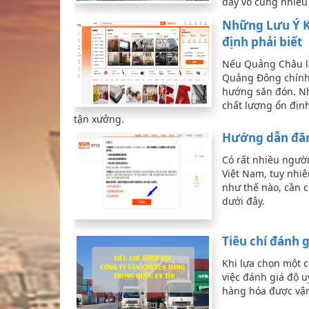
đây vô cùng nhiều
Những Lưu Ý K
định phải biết
Nếu Quảng Châu l
Quảng Đông chính
hướng săn đón. N
chất lượng ổn địn
tận xưởng.
Hướng dẫn đăn
Có rất nhiều ngườ
Việt Nam, tuy nhiê
như thế nào, cần c
dưới đây.
Tiêu chí đánh 
Khi lựa chọn một c
việc đánh giá độ u
hàng hóa được vận 