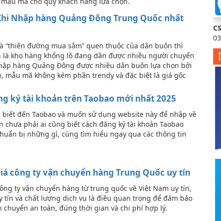
 mẫu mã cho quý khách hàng lựa chọn.
hi Nhập hàng Quảng Đông Trung Quốc nhất
C
03
à “thiên đường mua sắm” quen thuộc của dân buôn thì
 là kho hàng khổng lồ đang dần được nhiều người chuyển
hập hàng Quảng Đông được nhiều dân buôn lựa chọn bởi
h, mẫu mã không kém phần trendy và đặc biệt là giá gốc
g ký tài khoản trên Taobao mới nhất 2025
i biết đến Taobao và muốn sử dụng website này để nhập về
n chưa phải ai cũng biết cách đăng ký tài khoản Taobao
huẩn bị những gì, cùng tìm hiểu ngay qua các thông tin
giá công ty vận chuyển hàng Trung Quốc uy tín
ông ty vận chuyển hàng từ trung quốc về Việt Nam uy tín,
y tín và chất lượng dịch vụ là điều quan trọng để đảm bảo
chuyển an toàn, đúng thời gian và chi phí hợp lý.