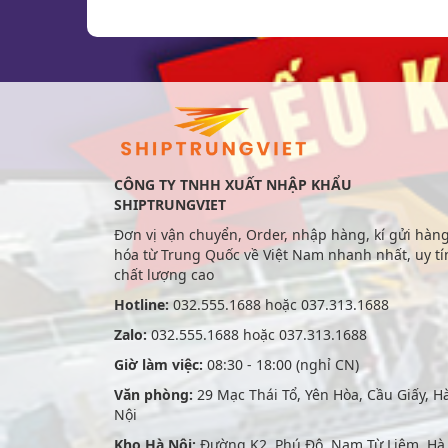
CÔNG TY TNHH XUẤT NHẬP KHẨU
SHIPTRUNGVIET
Đơn vị vận chuyển, Order, nhập hàng, kí gửi hàn
hóa từ Trung Quốc về Việt Nam nhanh nhất, uy tí
chất lượng cao
Hotline:
032.555.1688 hoặc 037.313.1688
Zalo:
032.555.1688 hoặc 037.313.1688
Giờ làm việc:
08:30 - 18:00 (nghỉ CN)
Văn phòng:
29 Mạc Thái Tổ, Yên Hòa, Cầu Giấy, H
Nội
Kho Hà Nội:
Đường K2, Phú Đô, Nam Từ Liêm, Hà