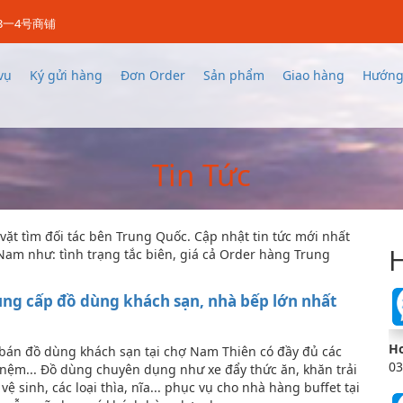
3一4号商铺
vụ
Ký gửi hàng
Đơn Order
Sản phẩm
Giao hàng
Hướng
Tin Tức
vặt tìm đối tác bên Trung Quốc. Cập nhật tin tức mới nhất
H
Nam như: tình trạng tắc biên, giá cả Order hàng Trung
ng cấp đồ dùng khách sạn, nhà bếp lớn nhất
Ho
án đồ dùng khách sạn tại chợ Nam Thiên có đầy đủ các
03
 nệm... Đồ dùng chuyên dụng như xe đẩy thức ăn, khăn trải
ệ sinh, các loại thìa, nĩa... phục vụ cho nhà hàng buffet tại