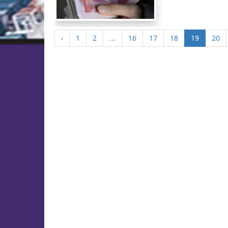
‹
1
2
...
16
17
18
19
20