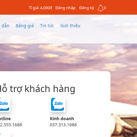
Tỉ giá: 4,000đ
Đăng nhập
Đăng ký
0
 dẫn
Bảng giá
Tin tức
Giới thiệu
ỗ trợ khách hàng
tline
Kinh doanh
2.555.1688
037.313.1688