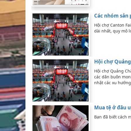
Các nhóm sản p
Hội chợ Canton Fai
dài nhất, quy mô 
Hội chợ Quảng
Hội chợ Quảng Châ
các dân buôn mong
nhật các xu hướn
Mua tệ ở đâu u
Bạn đã biết cách m