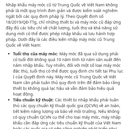
Nhập khẩu máy móc cũ từ Trung Quốc về Việt Nam không
phải là một quy trình đơn giản và được kiểm soát nghiêm
ngặt bởi các quy định pháp lý. Theo Quyết định số
18/2019/QĐ-TTg, chỉ những thiết bị và máy móc cũ đáp ứng
đầy đủ các tiêu chí về chất lượng, tuổi thọ và khả năng sử
dụng mới có thể được phép nhập khẩu và lưu hành hợp
pháp. Dưới đây là các điều kiện nhập máy móc cũ Trung
Quốc về Việt Nam:
Tuổi thọ của máy móc
: Máy móc đã qua sử dụng phải
có tuổi đời không quá 10 năm tính từ năm sản xuất đến
năm nhập khẩu. Tuy nhiên, đối với một số loại máy móc
đặc thù, tuổi thọ có thể được quy định chi tiết tại Phụ lục
I của Quyết định này. Máy móc cũ Trung Quốc về Việt
Nam cần phải tuân thủ quy định trên để đảm bảo rằng
thiết bị không quá lạc hậu và vẫn đảm bảo hiệu quả
hoạt động.
Tiêu chuẩn kỹ thuật
: Các thiết bị nhập khẩu phải tuân
thủ các quy chuẩn kỹ thuật quốc gia (QCVN) về an toàn,
tiết kiệm năng lượng và bảo vệ môi trường. Nếu không
có quy chuẩn QCVN cụ thể cho loại máy móc, máy nhập
khẩu cần đáp ứng các tiêu chuẩn kỹ thuật của Việt Nam
hoặc các quốc gia có nền công nghiệp phát triển như