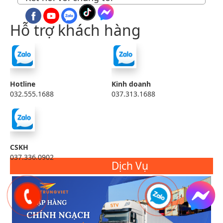
Hỗ trợ khách hàng
Hotline
Kinh doanh
032.555.1688
037.313.1688
CSKH
037.336.0902
Dịch Vụ