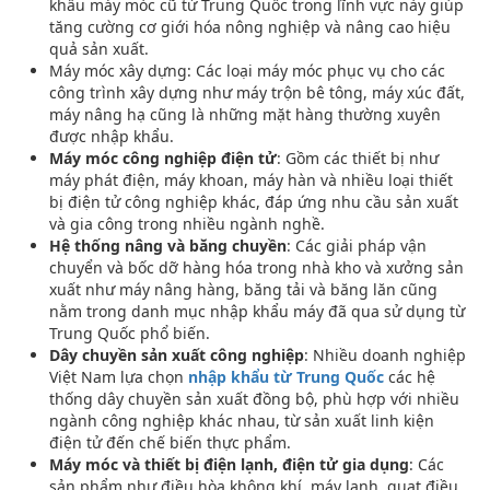
khẩu máy móc cũ từ Trung Quốc trong lĩnh vực này giúp
tăng cường cơ giới hóa nông nghiệp và nâng cao hiệu
quả sản xuất.
Máy móc xây dựng: Các loại máy móc phục vụ cho các
công trình xây dựng như máy trộn bê tông, máy xúc đất,
máy nâng hạ cũng là những mặt hàng thường xuyên
được nhập khẩu.
Máy móc công nghiệp điện tử
: Gồm các thiết bị như
máy phát điện, máy khoan, máy hàn và nhiều loại thiết
bị điện tử công nghiệp khác, đáp ứng nhu cầu sản xuất
và gia công trong nhiều ngành nghề.
Hệ thống nâng và băng chuyền
: Các giải pháp vận
chuyển và bốc dỡ hàng hóa trong nhà kho và xưởng sản
xuất như máy nâng hàng, băng tải và băng lăn cũng
nằm trong danh mục nhập khẩu máy đã qua sử dụng từ
Trung Quốc phổ biến.
Dây chuyền sản xuất công nghiệp
: Nhiều doanh nghiệp
Việt Nam lựa chọn
nhập khẩu từ Trung Quốc
các hệ
thống dây chuyền sản xuất đồng bộ, phù hợp với nhiều
ngành công nghiệp khác nhau, từ sản xuất linh kiện
điện tử đến chế biến thực phẩm.
Máy móc và thiết bị điện lạnh, điện tử gia dụng
: Các
sản phẩm như điều hòa không khí, máy lạnh, quạt điều