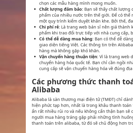
chọn các mẫu hàng mình mong muốn.
Chất lượng đảm bảo
: Bạn sẽ thấy chất lượng
phẩm của nhiều nước trên thế giới. Để có thể 
một quy trình kiểm duyệt khăn khe. Bởi thế, đa
Chi phí rẻ
: Là trang web bán sỉ nên giá thành 
phẩm khi trao đổi trực tiếp với nhà cung cấp,
Có thể dễ dàng mua hàng
: Bạn có thể dễ dàn
giao diện tiếng Việt. Các thông tin trên Aliba
hàng mà không gặp khó khăn.
Vận chuyển hàng thuận tiện
: Vì là trang web
chuyển hàng hóa quốc tế. Bạn chỉ cần ngồi nhà
cung cấp sẽ vận chuyển hàng hóa về đúng địa 
Các phương thức thanh toán
Alibaba
Alibaba là sàn thương mại điện tử (TMĐT) chỉ dàn
hiện phức tạp hơn, nhất là trong khâu thanh toán 
ẩn rất nhiều rủi ro và nếu không cẩn thận bạn sẽ 
người mua hàng tráng gặp phải những tình huốn
thanh toán trên alibaba, từ đó sẽ chủ động hơn t