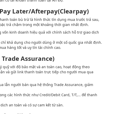
n có tài khoản thanh toán tại Ấn Độ.
 Pay Later/Afterpay(Clearpay)
hanh toán bù trừ là hình thức tín dụng mua trước trả sau,
ặc trả chậm trong một khoảng thời gian nhất định.
g vốn kinh doanh hiệu quả với chính sách hỗ trợ giao dịch
, chỉ khả dụng cho người dùng ở một số quốc gia nhất định.
ua hàng tốt và uy tín tài chính cao.
a Trade Assurance)
ý quỹ với độ bảo mật và an toàn cao, hoạt động theo
ận và gửi link thanh toán trực tiếp cho người mua qua
a lẫn người bán qua hệ thống Trade Assurance, giảm
g các hình thức như Credit/Debit Card, T/T,... để thanh
ịch an toàn và có sự cam kết từ sàn.