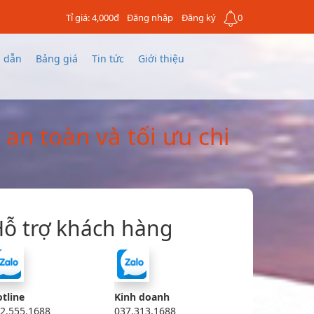
Tỉ giá: 4,000đ
Đăng nhập
Đăng ký
0
 dẫn
Bảng giá
Tin tức
Giới thiệu
an toàn và tối ưu chi
ỗ trợ khách hàng
tline
Kinh doanh
2.555.1688
037.313.1688