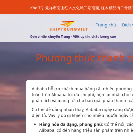
Kho TQ: 凭祥市南山红木文化城二期南面, 红木精品街二号楼
Trang chủ
Dịch 
Đơn vị vận chuyển Trung - Việt uy tín, chất lượng cao
Phương thức thanh to
Alibaba hỗ trợ khách mua hàng rất nhiều phương
toán trên Alibaba tối ưu chi phí, tiện lợi nhất ch
phân tích và mang tới cho bạn giải pháp thanh to
Có thể dễ dàng nhận thấy, Alibaba ngày càng được
điện tử. Vậy lý do gì khiến cho nhiều người ngày 
Hàng hóa đa dạng, phong phú
: Có thể nói, c
Alibaba, có đến hàng triệu sản phẩm trên nhi