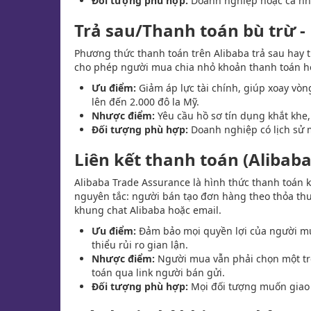
Đối tượng phù hợp:
Doanh nghiệp hoặc cá nhâ
Trả sau/Thanh toán bù trừ -
Phương thức thanh toán trên Alibaba trả sau hay t
cho phép người mua chia nhỏ khoản thanh toán ho
Ưu điểm:
Giảm áp lực tài chính, giúp xoay vòn
lên đến 2.000 đô la Mỹ.
Nhược điểm:
Yêu cầu hồ sơ tín dụng khắt khe
Đối tượng phù hợp:
Doanh nghiệp có lịch sử m
Liên kết thanh toán (Alibab
Alibaba Trade Assurance là hình thức thanh toán k
nguyên tắc: người bán tạo đơn hàng theo thỏa thu
khung chat Alibaba hoặc email.
Ưu điểm:
Đảm bảo mọi quyền lợi của người mu
thiểu rủi ro gian lận.
Nhược điểm:
Người mua vẫn phải chọn một tron
toán qua link người bán gửi.
Đối tượng phù hợp:
Mọi đối tượng muốn giao d