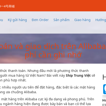
3一4号商铺
vụ
Ký gửi hàng
Đơn Order
Sản phẩm
Giao hàng
Hướng
án và giao dịch trên Alibaba 
phí cần ghi nhớ
 thức thanh toán. Nhưng đâu mới là phương thức thanh
H
o người mua hàng từ Việt Nam? Bài viết này
Ship Trung Việt
sẽ
án phù hợp nhất.
 nhiều người ưu tiên để đặt hàng, đặc biệt là các mặt hàng
càng ưa chuộng Alibaba.
ác mặt hàng trên Alibaba cực kỳ đa dạng và phong phú. Trên
Ho
ều ngành hàng hiện đang được bày bán và bạn có thể lựa
03