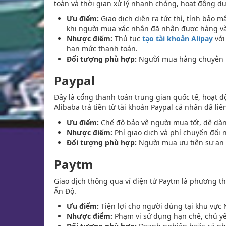
toàn và thời gian xử lý nhanh chóng, hoạt động dư
Ưu điểm:
Giao dịch diễn ra tức thì, tính bảo m
khi người mua xác nhận đã nhận được hàng và 
Nhược điểm:
Thủ tục
tạo tài khoản Alipay
với
hạn mức thanh toán.
Đối tượng phù hợp:
Người mua hàng chuyên ng
Paypal
Đây là cổng thanh toán trung gian quốc tế, hoạt 
Alibaba trả tiền từ tài khoản Paypal cá nhân đã li
Ưu điểm:
Chế độ bảo vệ người mua tốt, dễ dàng
Nhược điểm:
Phí giao dịch và phí chuyển đổi n
Đối tượng phù hợp:
Người mua ưu tiên sự an t
Paytm
Giao dịch thông qua ví điện tử Paytm là phương t
Ấn Độ.
Ưu điểm:
Tiện lợi cho người dùng tại khu vực 
Nhược điểm:
Phạm vi sử dụng hạn chế, chủ y