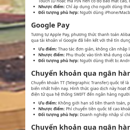
Touch ID hoặc mã PIN nên có độ bảo mật cao, đồ
Nhược điểm:
Chỉ áp dụng cho người dùng thiết 
Đối tượng phù hợp:
Người dùng iPhone/Macbo
Google Pay
Tương tự Apple Pay, phương thức thanh toán Alib
qua tài khoản ví Google đã liên kết với thẻ tín dụn
Ưu điểm:
Thao tác đơn giản, không cần nhập lạ
Nhược điểm:
Phụ thuộc vào tính khả dụng của
Đối tượng phù hợp:
Người dùng thiết bị Andr
Chuyển khoản qua ngân hàng
Chuyển khoản TT (Telegraphic Transfer) quốc tế l
biến nhất hiện nay. Hình thức giao dịch này hoạt
điện tử qua hệ thống SWIFT đến ngân hàng người 
Ưu điểm:
Không giới hạn số tiền thanh toán, p
Nhược điểm:
Phí chuyển tiền quốc tế cao khoả
Đối tượng phù hợp:
Doanh nghiệp nhập sỉ chí
Chuyển khoản qua ngân hàn