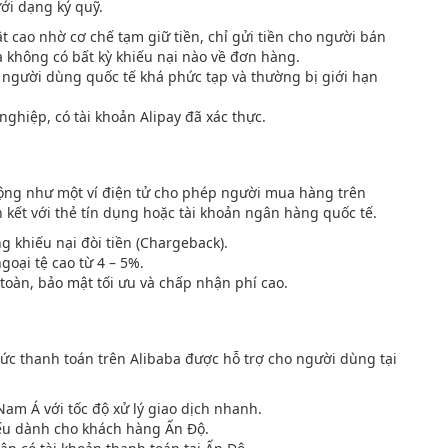
ới dạng ký quỹ.
ật cao nhờ cơ chế tạm giữ tiền, chỉ gửi tiền cho người bán
không có bất kỳ khiếu nại nào về đơn hàng.
 người dùng quốc tế khá phức tạp và thường bị giới hạn
hiệp, có tài khoản Alipay đã xác thực.
động như một ví điện tử cho phép người mua hàng trên
ên kết với thẻ tín dụng hoặc tài khoản ngân hàng quốc tế.
 khiếu nại đòi tiền (Chargeback).
goại tệ cao từ 4 – 5%.
oàn, bảo mật tối ưu và chấp nhận phí cao.
hức thanh toán trên Alibaba được hỗ trợ cho người dùng tại
Nam Á với tốc độ xử lý giao dịch nhanh.
ếu dành cho khách hàng Ấn Độ.