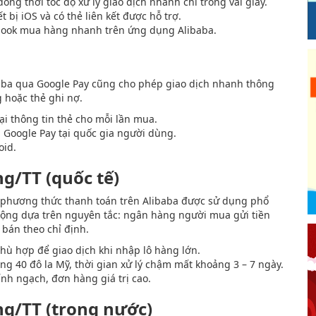
ng thời tốc độ xử lý giao dịch nhanh chỉ trong vài giây.
bị iOS và có thẻ liên kết được hỗ trợ.
ok mua hàng nhanh trên ứng dụng Alibaba.
aba qua Google Pay cũng cho phép giao dịch nhanh thông
g hoặc thẻ ghi nợ.
i thông tin thẻ cho mỗi lần mua.
 Google Pay tại quốc gia người dùng.
oid.
/TT (quốc tế)
à phương thức thanh toán trên Alibaba được sử dụng phổ
 động dựa trên nguyên tắc: ngân hàng người mua gửi tiền
bán theo chỉ định.
hù hợp để giao dịch khi nhập lô hàng lớn.
ng 40 đô la Mỹ, thời gian xử lý chậm mất khoảng 3 – 7 ngày.
nh ngạch, đơn hàng giá trị cao.
g/TT (trong nước)