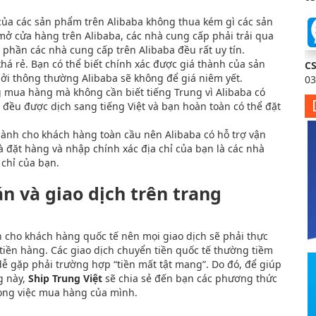
 của các sản phẩm trên Alibaba không thua kém gì các sản
mở cửa hàng trên Alibaba, các nhà cung cấp phải trải qua
 phần các nhà cung cấp trên Alibaba đều rất uy tín.
khá rẻ. Bạn có thể biết chính xác được giá thành của sản
C
 bởi thông thường Alibaba sẽ không để giá niêm yết.
03
g mua hàng mà không cần biết tiếng Trung vì Alibaba có
ba đều được dịch sang tiếng Việt và bạn hoàn toàn có thể đặt
 dành cho khách hàng toàn cầu nên Alibaba có hỗ trợ vận
 đặt hàng và nhập chính xác địa chỉ của bạn là các nhà
chỉ của bạn.
 và giao dịch trên trang
h cho khách hàng quốc tế nên mọi giao dịch sẽ phải thực
tiền hàng. Các giao dịch chuyển tiền quốc tế thường tiềm
dễ gặp phải trường hợp “tiền mất tật mang”. Do đó, để giúp
g này,
Ship Trung Việt
sẽ chia sẻ đến bạn các phương thức
rong việc mua hàng của mình.