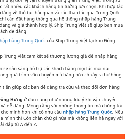
 những đơn vị vận chuyển trung gian Trung Việt. Trong số
c rất nhiều các khách hàng tin tưởng lựa chọn. Khi hợp tác
o lắng về thủ tục hải quan và các thao tác qua Trung Quốc
 chỉ cần đặt hàng thông qua hệ thống nhập hàng Trung
dạng và giá thành hợp lý, Ship Trung Việt sẽ giúp bạn mua
cách dễ dàng.
nhập hàng Trung Quốc
của Ship Trung Việt tại kho Đông
p Trung Việt cam kết sẽ thương lượng giá để nhập hàng
m sẽ sẵn sàng hỗ trợ các khách hàng mọi lúc mọi nơi
rong quá trình vận chuyển mà hàng hóa có xảy ra hư hỏng,
 tiến giúp các bạn dễ dàng tra cứu và theo dõi đơn hàng
Đông Hưng
ở đâu cũng như những lưu ý khi vận chuyển
 và dễ dàng. Mong rằng với những thông tin mà chúng tôi
n cho mình hơn khi có nhu cầu
nhập hàng Trung Quốc
. Nếu
a mình thì Còn chần chừ gì nữa mà không liên hệ ngay với
ải đáp từ A đến Z.