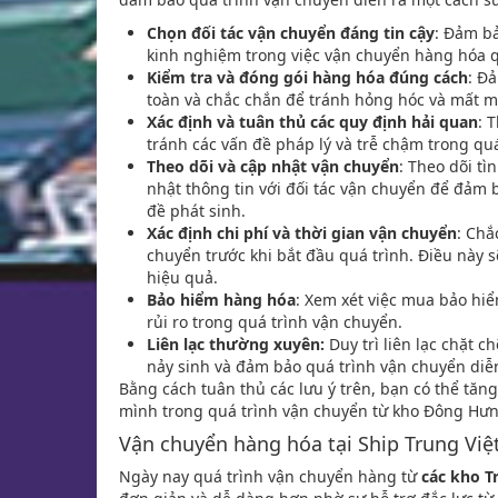
Chọn đối tác vận chuyển đáng tin cậy
: Đảm bả
kinh nghiệm trong việc vận chuyển hàng hóa qu
Kiểm tra và đóng gói hàng hóa đúng cách
: Đ
toàn và chắc chắn để tránh hỏng hóc và mất m
Xác định và tuân thủ các quy định hải quan
: 
tránh các vấn đề pháp lý và trễ chậm trong quá
Theo dõi và cập nhật vận chuyển
: Theo dõi t
nhật thông tin với đối tác vận chuyển để đảm 
đề phát sinh.
Xác định chi phí và thời gian vận chuyển
: Chắ
chuyển trước khi bắt đầu quá trình. Điều này 
hiệu quả.
Bảo hiểm hàng hóa
: Xem xét việc mua bảo hi
rủi ro trong quá trình vận chuyển.
Liên lạc thường xuyên:
Duy trì liên lạc chặt c
nảy sinh và đảm bảo quá trình vận chuyển diễ
Bằng cách tuân thủ các lưu ý trên, bạn có thể tă
mình trong quá trình vận chuyển từ kho Đông Hưn
Vận chuyển hàng hóa tại Ship Trung Việ
Ngày nay quá trình vận chuyển hàng từ
các kho T