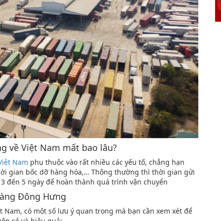
g về Việt Nam mất bao lâu?
Việt Nam
phụ thuộc vào rất nhiều các yếu tố, chẳng hạn
hời gian bốc dỡ hàng hóa,… Thông thường thì thời gian gửi
 3 đến 5 ngày để hoàn thành quá trình vận chuyển
 hàng Đông Hưng
t Nam, có một số lưu ý quan trọng mà bạn cần xem xét để
ôn sẻ và hiệu quả: