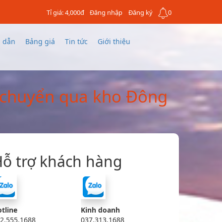
Tỉ giá: 4,000đ
Đăng nhập
Đăng ký
0
 dẫn
Bảng giá
Tin tức
Giới thiệu
 chuyển qua kho Đông
ỗ trợ khách hàng
tline
Kinh doanh
2.555.1688
037.313.1688