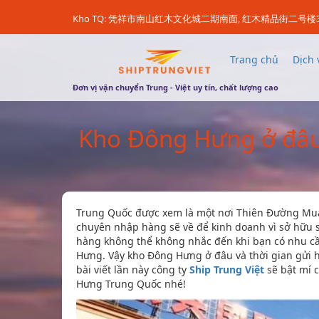
Kho TQ: 凭祥市南山红木文化城二期南面, 红木精品街二号楼
Trang chủ
Dịch 
Đơn vị vận chuyển Trung - Việt uy tín, chất lượng cao
Kho Đông Hưng ở đâu
Trung Quốc được xem là một nơi Thiên Đường Mua
chuyên nhập hàng sẽ về để kinh doanh vì sở hữu 
hàng không thể không nhắc đến khi bạn có nhu cầ
Hưng. Vậy kho Đông Hưng ở đâu và thời gian gửi 
bài viết lần này công ty
Ship Trung Việt
sẽ bật mí c
Hưng Trung Quốc nhé!