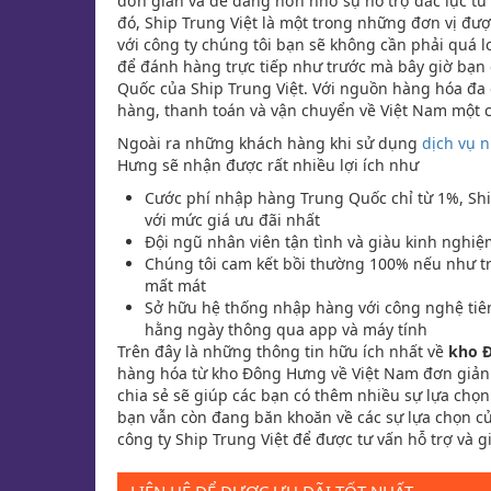
đơn giản và dễ dàng hơn nhờ sự hỗ trợ đắc lực từ
đó, Ship Trung Việt là một trong những đơn vị đượ
với công ty chúng tôi bạn sẽ không cần phải quá l
để đánh hàng trực tiếp như trước mà bây giờ bạn
Quốc của Ship Trung Việt. Với nguồn hàng hóa đa 
hàng, thanh toán và vận chuyển về Việt Nam một 
Ngoài ra những khách hàng khi sử dụng
dịch vụ 
Hưng sẽ nhận được rất nhiều lợi ích như
Cước phí nhập hàng Trung Quốc chỉ từ 1%, Shi
với mức giá ưu đãi nhất
Đội ngũ nhân viên tận tình và giàu kinh nghiệ
Chúng tôi cam kết bồi thường 100% nếu như t
mất mát
Sở hữu hệ thống nhập hàng với công nghệ tiên
hằng ngày thông qua app và máy tính
Trên đây là những thông tin hữu ích nhất về
kho 
hàng hóa từ kho Đông Hưng về Việt Nam đơn giản
chia sẻ sẽ giúp các bạn có thêm nhiều sự lựa chọ
bạn vẫn còn đang băn khoăn về các sự lựa chọn củ
công ty Ship Trung Việt để được tư vấn hỗ trợ và gi