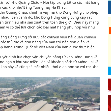
 gần với kho Quảng Châu – Nơi tập trung tất cả các mặt hàng
với các kho như Bằng Tường hay Hà Khẩu.
với kho Quảng Châu, chính vì vậy mà kho Đông Hưng cho phép
c nhau. Bên cạnh đó, kho Đông Hưng cũng cung cấp rất
 từ nhiều nhà sản xuất trên toàn thế giới. Điều này mang
Nam vì có thể lựa chọn các loại mặt hàng phù hợp với nhu
hàng Đông Hưng sở hữu các chuyên viên hải quan chuyên
 các thủ tục và đơn hàng của bạn trở nên đơn giản và
hập hàng Trung Quốc về Việt Nam của bạn được thực hiện
quyết định lựa chọn vận chuyển hàng từ kho Đông Hưng về
hững bạn ở khu vực miền Bắc. Vì khoảng cách từ Móng Cái về
ừ kho này về cũng sẽ mất nhiều thời gian hơn so với các kho