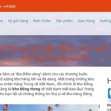
3一4号商铺
vụ
Ký gửi hàng
Đơn Order
Sản phẩm
Giao hàng
Hướng
? Ưu và nhược điểm khi vận
Hưng Trung Quốc
 Sắm và “địa điểm vàng” dành cho các thương buôn
H
số lượng kho hàng lớn và đa dạng. Một trong những kho
u order hàng Trung về Việt Nam , đó chính là kho Đông
hàng từ
kho Đông Hưng
về Việt Nam mất bao lâu? Trong
ho bạn tất cả những thông tin thú vị về kho hàng Đông
Ho
03