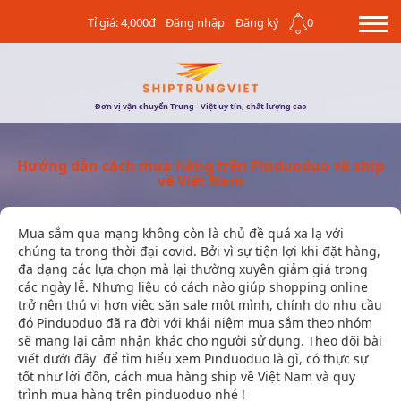
Tỉ giá: 4,000đ
Đăng nhập
Đăng ký
0
Đơn vị vận chuyển Trung - Việt uy tín, chất lượng cao
Hướng dẫn cách mua hàng trên Pinduoduo và ship
về Việt Nam
Mua sắm qua mạng không còn là chủ đề quá xa lạ với
chúng ta trong thời đại covid. Bởi vì sự tiện lợi khi đặt hàng,
đa dạng các lựa chọn mà lại thường xuyên giảm giá trong
các ngày lễ. Nhưng liệu có cách nào giúp shopping online
trở nên thú vị hơn việc săn sale một mình, chính do nhu cầu
đó Pinduoduo đã ra đời với khái niệm mua sắm theo nhóm
sẽ mang lại cảm nhận khác cho người sử dụng. Theo dõi bài
viết dưới đây để tìm hiểu xem Pinduoduo là gì, có thực sự
tốt như lời đồn, cách mua hàng ship về Việt Nam và quy
trình mua hàng trên pinduoduo nhé !