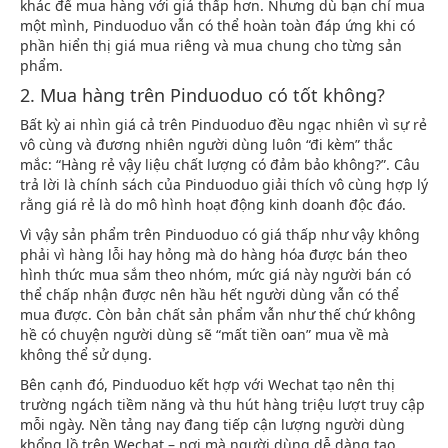
khác để mua hàng với giá thấp hơn. Nhưng dù bạn chỉ mua
một mình, Pinduoduo vẫn có thể hoàn toàn đáp ứng khi có
phần hiển thị giá mua riêng và mua chung cho từng sản
phẩm.
2. Mua hàng trên Pinduoduo có tốt không?
Bất kỳ ai nhìn giá cả trên Pinduoduo đều ngạc nhiên vì sự rẻ
vô cùng và đương nhiên người dùng luôn “đi kèm” thắc
mắc: “Hàng rẻ vậy liệu chất lượng có đảm bảo không?”. Câu
trả lời là chính sách của Pinduoduo giải thích vô cùng hợp lý
rằng giá rẻ là do mô hình hoạt động kinh doanh độc đáo.
Vì vậy sản phẩm trên Pinduoduo có giá thấp như vậy không
phải vì hàng lỗi hay hỏng mà do hàng hóa được bán theo
hình thức mua sắm theo nhóm, mức giá này người bán có
thể chấp nhận được nên hầu hết người dùng vẫn có thể
mua được. Còn bản chất sản phẩm vẫn như thế chứ không
hề có chuyện người dùng sẽ “mất tiền oan” mua về mà
không thể sử dụng.
Bên cạnh đó, Pinduoduo kết hợp với Wechat tạo nên thị
trường ngách tiềm năng và thu hút hàng triệu lượt truy cập
mỗi ngày. Nền tảng nay đang tiếp cận lượng người dùng
khổng lồ trên Wechat – nơi mà người dùng dễ dàng tạo