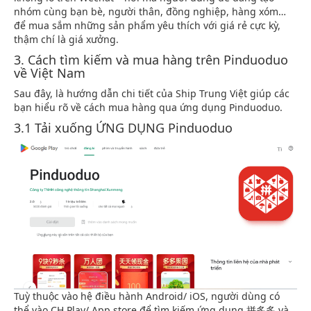
nhóm cùng bạn bè, người thân, đồng nghiệp, hàng xóm…
để mua sắm những sản phẩm yêu thích với giá rẻ cực kỳ,
thậm chí là giá xưởng.
3. Cách tìm kiếm và mua hàng trên Pinduoduo
về Việt Nam
Sau đây, là hướng dẫn chi tiết của Ship Trung Việt giúp các
bạn hiểu rõ về cách mua hàng qua ứng dụng Pinduoduo.
3.1 Tải xuống ỨNG DỤNG Pinduoduo
Tuỳ thuộc vào hệ điều hành Android/ iOS, người dùng có
thể vào CH Play/ App store để tìm kiếm ứng dụng 拼多多 và