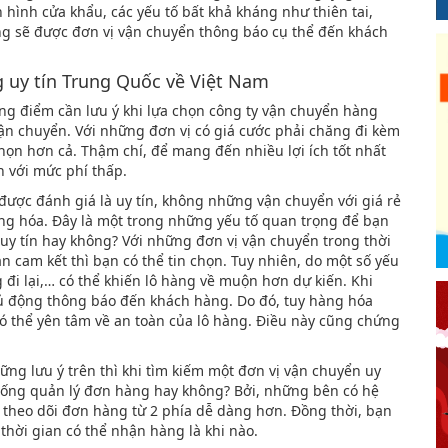
h hình cửa khẩu, các yếu tố bất khả kháng như thiên tai,
ưng sẽ được đơn vị vận chuyển thông báo cụ thể đến khách
g uy tín Trung Quốc về Việt Nam
 điểm cần lưu ý khi lựa chọn công ty vận chuyển hàng
ận chuyển. Với những đơn vị có giá cước phải chăng đi kèm
họn hơn cả. Thậm chí, để mang đến nhiều lợi ích tốt nhất
 với mức phí thấp.
được đánh giá là uy tín, không những vận chuyển với giá rẻ
g hóa. Đây là một trong những yếu tố quan trọng để bạn
uy tín hay không? Với những đơn vị vận chuyển trong thời
n cam kết thì bạn có thể tin chọn. Tuy nhiên, do một số yếu
 đi lại,… có thể khiến lô hàng về muộn hơn dự kiến. Khi
hủ động thông báo đến khách hàng. Do đó, tuy hàng hóa
ó thể yên tâm về an toàn của lô hàng. Điều này cũng chứng
ng lưu ý trên thì khi tìm kiếm một đơn vị vận chuyển uy
thống quản lý đơn hàng hay không? Bởi, những bên có hệ
 theo dõi đơn hàng từ 2 phía dễ dàng hơn. Đồng thời, bạn
thời gian có thể nhận hàng là khi nào.