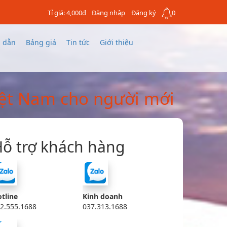
Tỉ giá: 4,000đ
Đăng nhập
Đăng ký
0
 dẫn
Bảng giá
Tin tức
Giới thiệu
iệt Nam cho người mới
ỗ trợ khách hàng
tline
Kinh doanh
2.555.1688
037.313.1688