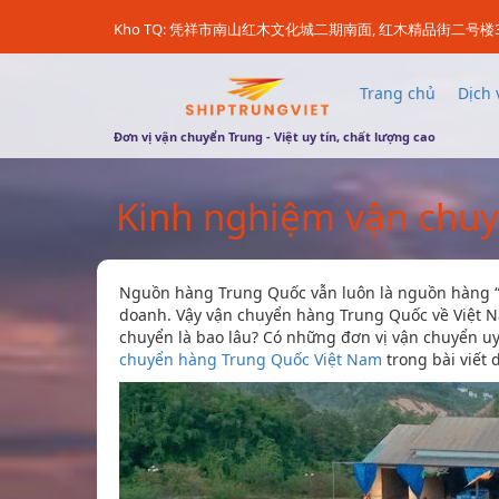
Kho TQ: 凭祥市南山红木文化城二期南面, 红木精品街二号楼
Trang chủ
Dịch 
Đơn vị vận chuyển Trung - Việt uy tín, chất lượng cao
Kinh nghiệm vận chuy
Nguồn hàng Trung Quốc vẫn luôn là nguồn hàng “
doanh. Vậy vận chuyển hàng Trung Quốc về Việt Na
chuyển là bao lâu? Có những đơn vị vận chuyển uy 
chuyển hàng Trung Quốc Việt Nam
trong bài viết 