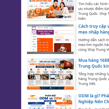
Tìm hiểu các hình
ưu nhược điểm từn
Trung Quốc. Ship T
toàn.
Cách truy cập
mẹo nhập hàng
Hướng dẫn cách t
mẹo tìm nguồn hàn
cùng Ship Trung Vi
Mua hàng 1688 
Trung Quốc ki
Tổng hợp những lư
hàng Trung Quốc an
Trung Việt.
ODM là gì? Phâ
Nghiệp Nên Ch