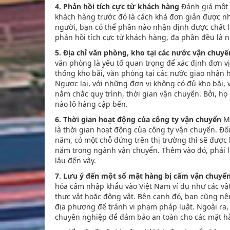
4. Phản hồi tích cực từ khách hàng
Đánh giá một 
khách hàng trước đó là cách khá đơn giản được n
người, bạn có thể phần nào nhận định được chất 
phản hồi tích cực từ khách hàng, đa phần đều là 
5. Địa chỉ văn phòng, kho tại các nước vận chuy
văn phòng là yếu tố quan trọng để xác định đơn vị
thống kho bãi, văn phòng tại các nước giao nhận
Ngược lại, với những đơn vị không có đủ kho bãi, 
nắm chắc quy trình, thời gian vận chuyển. Bởi, h
nào lô hàng cập bến.
6. Thời gian hoạt động của công ty vận chuyển
Mộ
là thời gian hoạt động của công ty vận chuyển. Đố
năm, có một chỗ đứng trên thị trường thì sẽ được
năm trong ngành vận chuyển. Thêm vào đó, phải là 
lâu đến vậy.
7. Lưu ý đến một số mặt hàng bị cấm vận chuyể
hóa cấm nhập khẩu vào Việt Nam ví dụ như các vật 
thực vật hoặc động vật. Bên cạnh đó, bạn cũng nên
địa phương để tránh vi phạm pháp luật. Ngoài ra,
chuyên nghiệp để đảm bảo an toàn cho các mặt h