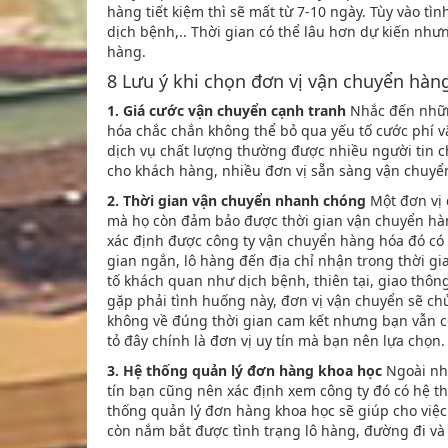
hàng tiết kiệm thì sẽ mất từ 7-10 ngày. Tùy vào tìn
dịch bệnh,.. Thời gian có thể lâu hơn dự kiến nh
hàng.
8 Lưu ý khi chọn đơn vị vận chuyển hàn
1. Giá cước vận chuyển cạnh tranh
Nhắc đến những
hóa chắc chắn không thể bỏ qua yếu tố cước phí v
dịch vụ chất lượng thường được nhiều người tin c
cho khách hàng, nhiều đơn vị sẵn sàng vận chuyển
2. Thời gian vận chuyển nhanh chóng
Một đơn vị 
mà họ còn đảm bảo được thời gian vận chuyển hàn
xác định được công ty vận chuyển hàng hóa đó có 
gian ngắn, lô hàng đến địa chỉ nhận trong thời gia
tố khách quan như dịch bệnh, thiên tại, giao thông
gặp phải tình huống này, đơn vị vận chuyển sẽ c
không về đúng thời gian cam kết nhưng bạn vẫn c
tỏ đây chính là đơn vị uy tín mà bạn nên lựa chọn.
3. Hệ thống quản lý đơn hàng khoa học
Ngoài nhữ
tín bạn cũng nên xác định xem công ty đó có hệ 
thống quản lý đơn hàng khoa học sẽ giúp cho việc
còn nắm bắt được tình trạng lô hàng, đường đi và 