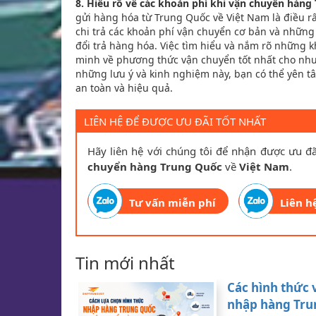
8. Hiểu rõ về các khoản phí khi vận chuyển hàng 
gửi hàng hóa từ Trung Quốc về Việt Nam là điều rấ
chi trả các khoản phí vận chuyển cơ bản và những 
đổi trả hàng hóa. Việc tìm hiểu và nắm rõ những 
minh về phương thức vận chuyển tốt nhất cho nhu 
những lưu ý và kinh nghiệm này, bạn có thể yên 
an toàn và hiệu quả.
LIÊN HỆ ĐỂ ĐƯỢC ƯU ĐÃI TỐT NHẤT
Hãy liên hệ với chúng tôi để nhận được ưu đã
chuyển hàng Trung Quốc
về
Việt Nam
.
Tư vấn miễn phí
Liên h
Tin mới nhất
Các hình thức 
nhập hàng Trun