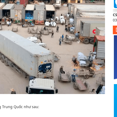
C
03
ng Trung Quốc như sau: