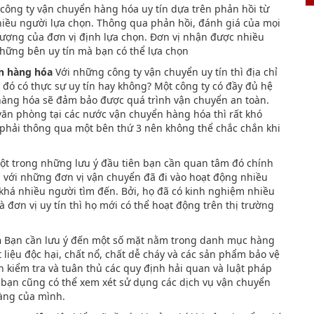
công ty vận chuyển hàng hóa uy tín dựa trên phản hồi từ
hiều người lựa chọn. Thông qua phản hồi, đánh giá của mọi
lượng của đơn vị định lựa chọn. Đơn vị nhận được nhiều
những bên uy tín mà bạn có thể lựa chọn
ển hàng hóa
Với những công ty vận chuyển uy tín thì địa chỉ
 đó có thực sự uy tín hay không? Một công ty có đầy đủ hệ
 hàng hóa sẽ đảm bảo được quá trình vận chuyển an toàn.
văn phòng tại các nước vận chuyển hàng hóa thì rất khó
ọ phải thông qua một bên thứ 3 nên không thể chắc chắn khi
t trong những lưu ý đầu tiên bạn cần quan tâm đó chính
i với những đơn vị vận chuyển đã đi vào hoạt động nhiều
 khá nhiều người tìm đến. Bởi, họ đã có kinh nghiệm nhiều
đơn vị uy tín thì họ mới có thể hoạt động trên thị trường
n
Bạn cần lưu ý đến một số mặt nằm trong danh mục hàng
liệu độc hại, chất nổ, chất dễ cháy và các sản phẩm bảo vệ
 kiểm tra và tuân thủ các quy định hải quan và luật pháp
 bạn cũng có thể xem xét sử dụng các dịch vụ vận chuyển
àng của mình.