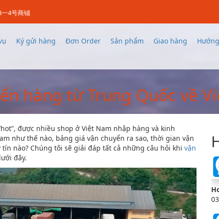
3一4号商铺
vụ
Ký gửi hàng
Đơn Order
Sản phẩm
Giao hàng
Hướng
ển hàng từ Trung Quốc về V
hot”, được nhiều shop ở Việt Nam nhập hàng và kinh
H
m như thế nào, bảng giá vận chuyển ra sao, thời gian vận
tín nào? Chúng tôi sẽ giải đáp tất cả những câu hỏi khi
vận
dưới đây.
Ho
03