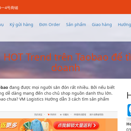
3一4号商铺
vụ
Ký gửi hàng
Đơn Order
Sản phẩm
Giao hàng
Hướng
 HOT Trend trên Taobao để tì
doanh
aobao
đang được mọi người săn đón rất nhiều. Bởi nếu biết
H
chúng dễ dàng mang đến cho chủ shop nguồn danh thu lớn.
obao chưa? VM Logistics Hướng dẫn 3 cách tìm sản phẩm
Ho
03