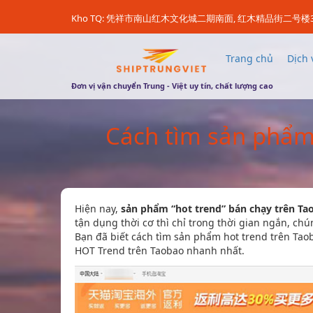
Kho TQ: 凭祥市南山红木文化城二期南面, 红木精品街二号楼
Trang chủ
Dịch 
Đơn vị vận chuyển Trung - Việt uy tín, chất lượng cao
Cách tìm sản phẩm
Hiện nay,
sản phẩm “hot trend” bán chạy trên T
tận dụng thời cơ thì chỉ trong thời gian ngắn, 
Bạn đã biết cách tìm sản phẩm hot trend trên Ta
HOT Trend trên Taobao nhanh nhất.