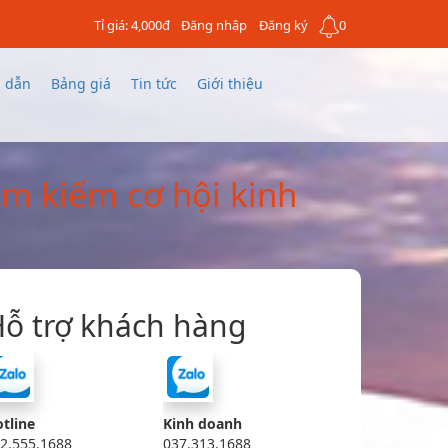
Tỉ giá: 4,000đ
Đăng nhập
Đăng ký
0
 dẫn
Bảng giá
Tin tức
Giới thiệu
m kiếm cơ hội kinh
ỗ trợ khách hàng
tline
Kinh doanh
2.555.1688
037.313.1688