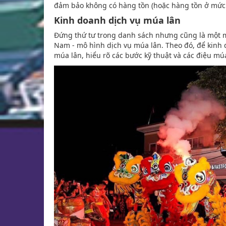
đảm bảo không có hàng tồn (hoặc hàng tồn ở mức t
Kinh doanh dịch vụ múa lân
Đứng thứ tư trong danh sách nhưng cũng là một mô
Nam - mô hình dịch vụ múa lân. Theo đó, để kinh 
múa lân, hiểu rõ các bước kỹ thuật và các điệu mú