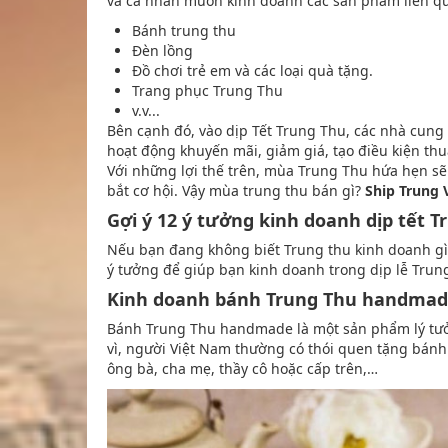
và cá nhân muốn kinh doanh các sản phẩm liên qu
Bánh trung thu
Đèn lồng
Đồ chơi trẻ em và các loại quà tặng.
Trang phục Trung Thu
v.v...
Bên cạnh đó, vào dịp Tết Trung Thu, các nhà cun
hoạt động khuyến mãi, giảm giá, tạo điều kiện th
Với những lợi thế trên, mùa Trung Thu hứa hẹn s
bắt cơ hội. Vậy mùa trung thu bán gì?
Ship Trung 
Gợi ý 12 ý tưởng kinh doanh dịp tết T
Nếu bạn đang không biết Trung thu kinh doanh gì
ý tưởng để giúp bạn kinh doanh trong dịp lễ Trun
Kinh doanh bánh Trung Thu handma
Bánh Trung Thu handmade là một sản phẩm lý tưở
vì, người Việt Nam thường có thói quen tặng bá
ông bà, cha mẹ, thầy cô hoặc cấp trên,…