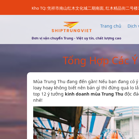
Kho TQ: 凭祥市南山红木文化城二期南面, 红木精品街二号楼
Trang chủ
Dịch 
Đơn vị vận chuyển Trung - Việt uy tín, chất lượng cao
Tổng Hợp Các Ý
Mùa Trung Thu đang đến gần! Nếu bạn đang có ý 
loay hoay không biết nên bán gì thì đừng quá lo lắ
top 12 ý tưởng
kinh doanh mùa Trung Thu
độc đáo
nhé!