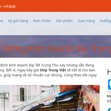
3一4号商铺
vụ
Ký gửi hàng
Đơn Order
Sản phẩm
Giao hàng
Hướng
 Tưởng Kinh Doanh Dịp Trung
định kinh doanh dịp Tết Trung Thu này nhưng vẫn đang
H
ng. Bởi vì, ngay bây giờ
Ship Trung Việt
sẽ tiết lộ cho bạn
, giúp mang về lợi nhuận cực khủng. Cùng theo dõi ngay
Ho
03