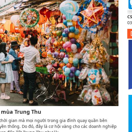
C
03
 mùa Trung Thu
à thời gian mà mọi người trong gia đình quay quần bên
ền thống. Do đó, đây là cơ hội vàng cho các doanh nghiệp