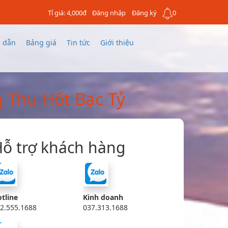
Tỉ giá: 4,000đ
Đăng nhập
Đăng ký
0
 dẫn
Bảng giá
Tin tức
Giới thiệu
 Thu Hốt Bạc Tỷ
ỗ trợ khách hàng
tline
Kinh doanh
2.555.1688
037.313.1688