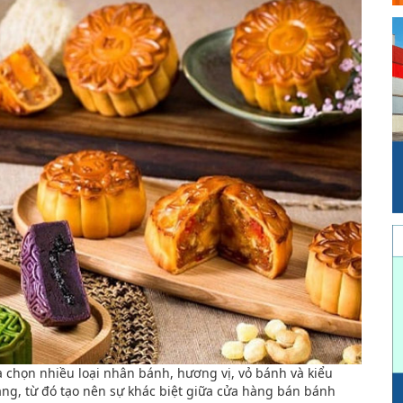
a chọn nhiều loại nhân bánh, hương vị, vỏ bánh và kiểu
g, từ đó tạo nên sự khác biệt giữa cửa hàng bán bánh