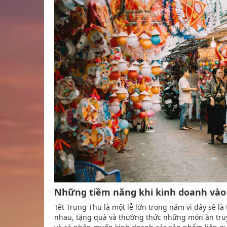
Những tiềm năng khi kinh doanh vào
Tết Trung Thu là một lễ lớn trong năm vì đây sẽ l
nhau, tặng quà và thưởng thức những món ăn truy