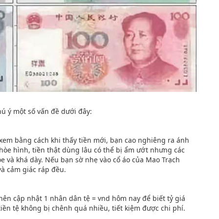
hú ý một số vấn đề dưới đây:
hể xem bằng cách khi thấy tiền mới, bạn cao nghiêng ra ánh
nhòe hình, tiền thật dùng lâu có thể bị ẩm ướt nhưng các
hòe và khá dày. Nếu bạn sờ nhẹ vào cổ áo của Mao Trạch
 và cảm giác ráp đều.
 nên cập nhật 1 nhân dân tệ = vnd hôm nay để biết tỷ giá
tiền tệ không bị chênh quá nhiều, tiết kiệm được chi phí.