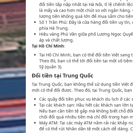
đổi tiền tấp nập nhất tại Hà Nội, tỉ lệ chênh l
là mấy và cao hơn một chút so với ngân hàng.
lượng tiền không quá lớn để mua sắm cho tiệ
Số 1 Trần Phú: Đây là cửa hàng đổi tiền uy tí
phía Hà Trung.
Hiệu vàng Phú Vân giữa phố Lương Ngọc Quyến: 
áp và chất lượng.
Tại Hồ Chí Minh
:
Tại Hồ Chí Minh, bạn có thể đổi tiền Việt sang
Theo đó, bạn có thể tới đổi tiền tại một số t
Sỹ (quận 3).
Đổi tiền tại Trung Quốc
Tại Trung Quốc, bạn không thể sử dụng tiền Việt để
mới có thể đổi được. Theo đó, tại Trung Quốc, bạn 
Các quầy đổi tiền phục vụ khách du lịch ở các 
Tại các khách sạn: Hầu hết các khách sạn lớn t
Nếu bạn cần tiền tệ gấp mà không biết chỗ đổi t
chối đổi quá nhiều tiền mà chỉ đổi trong hạn 
Máy ATM: Tại các máy ATM nằm rải rác khắp nơi
để có thể rút Nhân dân tệ một cách dễ dàng. 