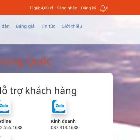
Tỉ giá: 4,000đ
Đăng nhập
Đăng ký
0
 dẫn
Bảng giá
Tin tức
Giới thiệu
 Trung Quốc
ỗ trợ khách hàng
tline
Kinh doanh
2.555.1688
037.313.1688