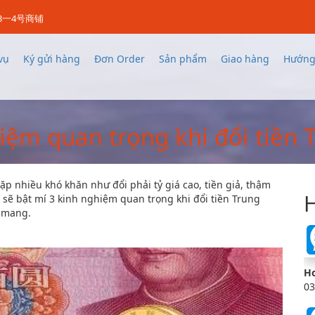
3一4号商铺
vụ
Ký gửi hàng
Đơn Order
Sản phẩm
Giao hàng
Hướng
iệm quan trọng khi đổi tiền
ặp nhiều khó khăn như đổi phải tỷ giá cao, tiền giả, thậm
H
t sẽ bật mí 3 kinh nghiệm quan trọng khi đổi tiền Trung
t mang.
Ho
03