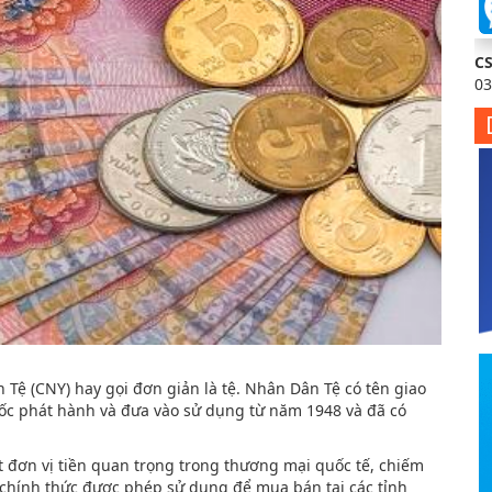
C
03
 Tệ (CNY) hay gọi đơn giản là tệ. Nhân Dân Tệ có tên giao
c phát hành và đưa vào sử dụng từ năm 1948 và đã có
 đơn vị tiền quan trọng trong thương mại quốc tế, chiếm
chính thức được phép sử dụng để mua bán tại các tỉnh