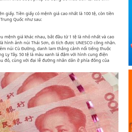
n giấy. Tiền giấy có mệnh giá cao nhất là 100 tệ, còn tiền
n Trung Quốc như sau:
u mệnh giá khác nhau, bắt đầu từ 1 tệ là nhỏ nhất và cao
 là hình ảnh núi Thái Sơn, di tích được UNESCO công nhận.
hẻm núi Cù Đường, danh lam thắng cảnh nổi tiếng thuộc
g Ly Tây. 50 tệ là màu xanh lá đậm với hình cung điện
màu đỏ, cùng với đại lễ đường nhân dân ở phía đông của