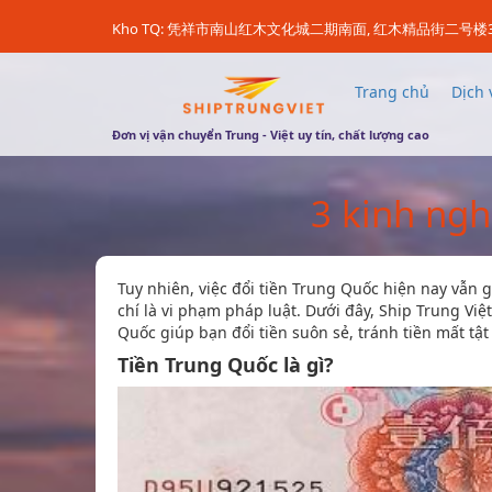
Kho TQ: 凭祥市南山红木文化城二期南面, 红木精品街二号楼
Trang chủ
Dịch 
Đơn vị vận chuyển Trung - Việt uy tín, chất lượng cao
3 kinh ngh
Tuy nhiên, việc đổi tiền Trung Quốc hiện nay vẫn g
chí là vi phạm pháp luật. Dưới đây, Ship Trung Việ
Quốc giúp bạn đổi tiền suôn sẻ, tránh tiền mất tậ
Tiền Trung Quốc là gì?