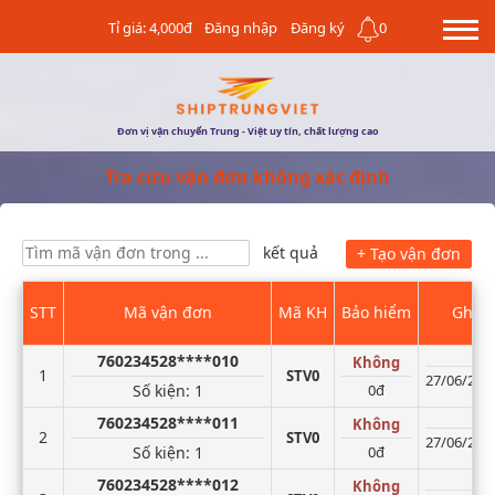
Tỉ giá: 4,000đ
Đăng nhập
Đăng ký
0
Đơn vị vận chuyển Trung - Việt uy tín, chất lượng cao
Tra cứu vận đơn không xác định
kết quả
+ Tạo vận đơn
STT
Mã vận đơn
Mã KH
Bảo hiểm
Ghi c
760234528****010
Không
1
STV0
27/06/2026
Số kiện
: 1
0đ
760234528****011
Không
2
STV0
27/06/2026
Số kiện
: 1
0đ
760234528****012
Không