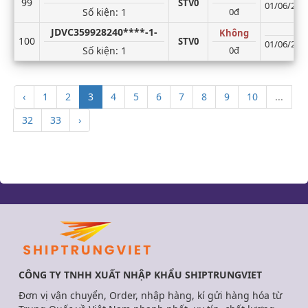
99
STV0
01/06/2026
Số kiện
: 1
0đ
JDVC359928240****-1-
Không
100
STV0
01/06/2026
Số kiện
: 1
0đ
‹
1
2
3
4
5
6
7
8
9
10
...
32
33
›
CÔNG TY TNHH XUẤT NHẬP KHẨU SHIPTRUNGVIET
Đơn vị vận chuyển, Order, nhập hàng, kí gửi hàng hóa từ