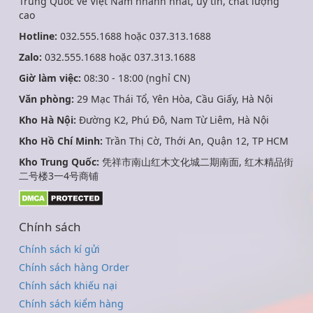
Trung Quốc về Việt Nam nhanh nhất, uy tín, chất lượng
cao
Hotline:
032.555.1688 hoặc 037.313.1688
Zalo:
032.555.1688 hoặc 037.313.1688
Giờ làm việc:
08:30 - 18:00 (nghỉ CN)
Văn phòng:
29 Mạc Thái Tổ, Yên Hòa, Cầu Giấy, Hà Nội
Kho Hà Nội:
Đường K2, Phú Đô, Nam Từ Liêm, Hà Nội
Kho Hồ Chí Minh:
Trần Thị Cờ, Thới An, Quận 12, TP HCM
Kho Trung Quốc:
凭祥市南山红木文化城二期南面, 红木精品街
二号楼3一4号商铺
Chính sách
Chính sách kí gửi
Chính sách hàng Order
Chính sách khiếu nại
Chính sách kiểm hàng