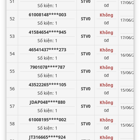
51
STV0
17/06/2026
Số kiện
: 1
0đ
61008148****003
Không
52
STV0
17/06/2026
Số kiện
: 1
0đ
41584654****945
Không
53
STV0
17/06/2026
Số kiện
: 1
0đ
46541437****273
Không
54
STV0
16/06/2026
Số kiện
: 1
0đ
7901078****787
Không
55
STV0
15/06/2026
Số kiện
: 1
0đ
43522265****105
Không
56
STV0
15/06/2026
Số kiện
: 1
0đ
JDAP048****880
Không
57
STV0
15/06/2026
Số kiện
: 1
0đ
61008195****002
Không
58
STV0
15/06/2026
Số kiện
: 1
0đ
JT316665****924
Không