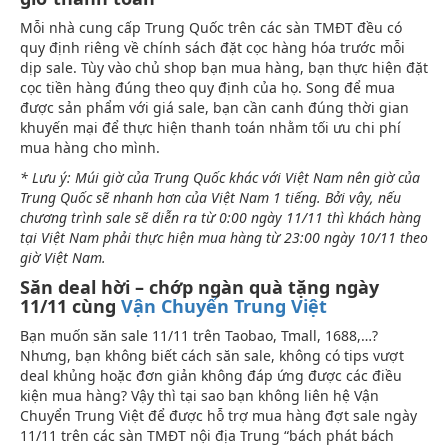
Mỗi nhà cung cấp Trung Quốc trên các sàn TMĐT đều có
quy định riêng về chính sách đặt cọc hàng hóa trước mỗi
dịp sale. Tùy vào chủ shop bạn mua hàng, bạn thực hiện đặt
cọc tiền hàng đúng theo quy định của họ. Song để mua
được sản phẩm với giá sale, bạn cần canh đúng thời gian
khuyến mại để thực hiện thanh toán nhằm tối ưu chi phí
mua hàng cho mình.
* Lưu ý: Múi giờ của Trung Quốc khác với Việt Nam nên giờ của
Trung Quốc sẽ nhanh hơn của Việt Nam 1 tiếng. Bởi vậy, nếu
chương trình sale sẽ diễn ra từ 0:00 ngày 11/11 thì khách hàng
tại Việt Nam phải thực hiện mua hàng từ 23:00 ngày 10/11 theo
giờ Việt Nam.
Săn deal hời – chớp ngàn quà tặng ngày
11/11 cùng
Vận Chuyển Trung Việt
Bạn muốn săn sale 11/11 trên Taobao, Tmall, 1688,…?
Nhưng, bạn không biết cách săn sale, không có tips vượt
deal khủng hoặc đơn giản không đáp ứng được các điều
kiện mua hàng? Vậy thì tại sao bạn không liên hệ Vận
Chuyển Trung Việt để được hỗ trợ mua hàng đợt sale ngày
11/11 trên các sàn TMĐT nội địa Trung “bách phát bách