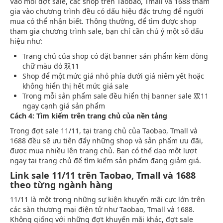
Vào mỗi đợt sale, các shop trên Taobao, Tmall và 1688 tham
gia vào chương trình đều có dấu hiệu đặc trưng để người
mua có thể nhận biết. Thông thường, để tìm được shop
tham gia chương trình sale, bạn chỉ cần chú ý một số dấu
hiệu như:
Trang chủ của shop có đặt banner sản phẩm kèm dòng
chữ màu đỏ 双11
Shop để một mức giá nhỏ phía dưới giá niêm yết hoặc
không hiển thị hết mức giá sale
Trong mỗi sản phẩm sale đều hiển thị banner sale 双11
ngay cạnh giá sản phẩm
Cách 4: Tìm kiếm trên trang chủ của nền tảng
Trong đợt sale 11/11, tại trang chủ của Taobao, Tmall và
1688 đều sẽ ưu tiên đẩy những shop và sản phẩm ưu đãi,
được mua nhiều lên trang chủ. Bạn có thể dạo một lượt
ngay tại trang chủ để tìm kiếm sản phẩm đang giảm giá.
Link sale 11/11 trên Taobao, Tmall và 1688
theo từng ngành hàng
11/11 là một trong những sự kiện khuyến mãi cực lớn trên
các sàn thương mại điện tử như Taobao, Tmall và 1688.
Không giống với những đợt khuyến mãi khác, đợt sale