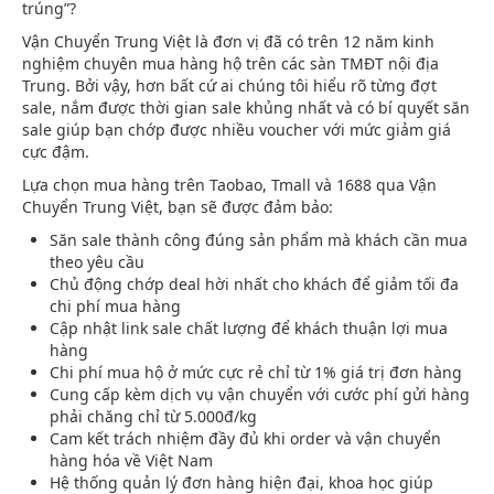
trúng”?
Vận Chuyển Trung Việt là đơn vị đã có trên 12 năm kinh
nghiệm chuyên mua hàng hộ trên các sàn TMĐT nội địa
Trung. Bởi vậy, hơn bất cứ ai chúng tôi hiểu rõ từng đợt
sale, nắm được thời gian sale khủng nhất và có bí quyết săn
sale giúp bạn chớp được nhiều voucher với mức giảm giá
cực đậm.
Lựa chọn mua hàng trên Taobao, Tmall và 1688 qua Vận
Chuyển Trung Việt, bạn sẽ được đảm bảo:
Săn sale thành công đúng sản phẩm mà khách cần mua
theo yêu cầu
Chủ động chớp deal hời nhất cho khách để giảm tối đa
chi phí mua hàng
Cập nhật link sale chất lượng để khách thuận lợi mua
hàng
Chi phí mua hộ ở mức cực rẻ chỉ từ 1% giá trị đơn hàng
Cung cấp kèm dịch vụ vận chuyển với cước phí gửi hàng
phải chăng chỉ từ 5.000đ/kg
Cam kết trách nhiệm đầy đủ khi order và vận chuyển
hàng hóa về Việt Nam
Hệ thống quản lý đơn hàng hiện đại, khoa học giúp