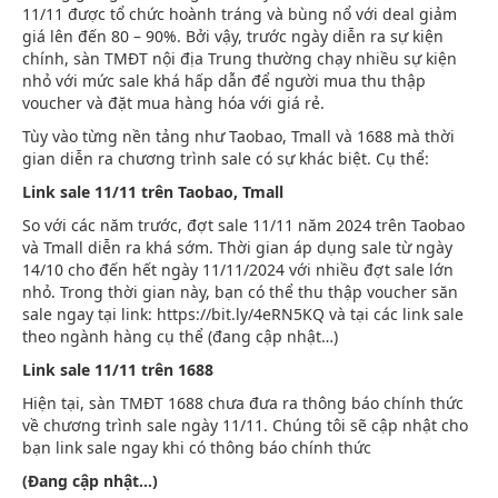
11/11 được tổ chức hoành tráng và bùng nổ với deal giảm
giá lên đến 80 – 90%. Bởi vậy, trước ngày diễn ra sự kiện
chính, sàn TMĐT nội địa Trung thường chạy nhiều sự kiện
nhỏ với mức sale khá hấp dẫn để người mua thu thập
voucher và đặt mua hàng hóa với giá rẻ.
Tùy vào từng nền tảng như Taobao, Tmall và 1688 mà thời
gian diễn ra chương trình sale có sự khác biệt. Cụ thể:
Link sale 11/11 trên Taobao, Tmall
So với các năm trước, đợt sale 11/11 năm 2024 trên Taobao
và Tmall diễn ra khá sớm. Thời gian áp dụng sale từ ngày
14/10 cho đến hết ngày 11/11/2024 với nhiều đợt sale lớn
nhỏ. Trong thời gian này, bạn có thể thu thập voucher săn
sale ngay tại link: https://bit.ly/4eRN5KQ và tại các link sale
theo ngành hàng cụ thể (đang cập nhật…)
Link sale 11/11 trên 1688
Hiện tại, sàn TMĐT 1688 chưa đưa ra thông báo chính thức
về chương trình sale ngày 11/11. Chúng tôi sẽ cập nhật cho
bạn link sale ngay khi có thông báo chính thức
(Đang cập nhật…)