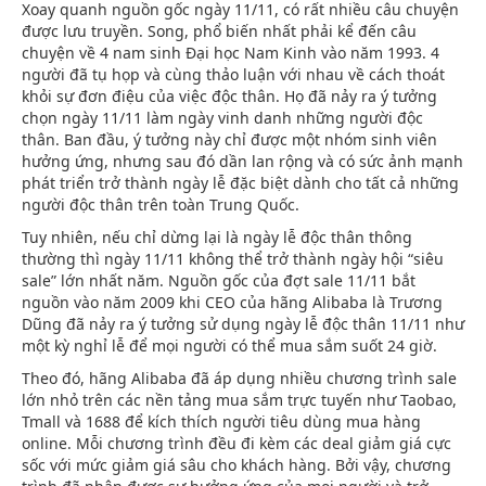
Xoay quanh nguồn gốc ngày 11/11, có rất nhiều câu chuyện
được lưu truyền. Song, phổ biến nhất phải kể đến câu
chuyện về 4 nam sinh Đại học Nam Kinh vào năm 1993. 4
người đã tụ họp và cùng thảo luận với nhau về cách thoát
khỏi sự đơn điệu của việc độc thân. Họ đã nảy ra ý tưởng
chọn ngày 11/11 làm ngày vinh danh những người độc
thân. Ban đầu, ý tưởng này chỉ được một nhóm sinh viên
hưởng ứng, nhưng sau đó dần lan rộng và có sức ảnh mạnh
phát triển trở thành ngày lễ đặc biệt dành cho tất cả những
người độc thân trên toàn Trung Quốc.
Tuy nhiên, nếu chỉ dừng lại là ngày lễ độc thân thông
thường thì ngày 11/11 không thể trở thành ngày hội “siêu
sale” lớn nhất năm. Nguồn gốc của đợt sale 11/11 bắt
nguồn vào năm 2009 khi CEO của hãng Alibaba là Trương
Dũng đã nảy ra ý tưởng sử dụng ngày lễ độc thân 11/11 như
một kỳ nghỉ lễ để mọi người có thể mua sắm suốt 24 giờ.
Theo đó, hãng Alibaba đã áp dụng nhiều chương trình sale
lớn nhỏ trên các nền tảng mua sắm trực tuyến như Taobao,
Tmall và 1688 để kích thích người tiêu dùng mua hàng
online. Mỗi chương trình đều đi kèm các deal giảm giá cực
sốc với mức giảm giá sâu cho khách hàng. Bởi vậy, chương