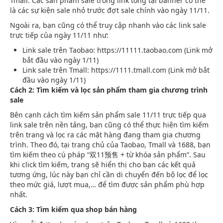
Tmall. Các sản phẩm sale trong link tổng tại banner có thể
là các sự kiện sale nhỏ trước đợt sale chính vào ngày 11/11.
Ngoài ra, bạn cũng có thể truy cập nhanh vào các link sale
trực tiếp của ngày 11/11 như:
Link sale trên Taobao: https://11111.taobao.com (Link mở
bắt đầu vào ngày 1/11)
Link sale trên Tmall: https://1111.tmall.com (Link mở bắt
đầu vào ngày 1/11)
Cách 2: Tìm kiếm và lọc sản phẩm tham gia chương trình
sale
Bên cạnh cách tìm kiếm sản phẩm sale 11/11 trực tiếp qua
link sale trên nền tảng, bạn cũng có thể thực hiện tìm kiếm
trên trang và lọc ra các mặt hàng đang tham gia chương
trình. Theo đó, tại trang chủ của Taobao, Tmall và 1688, bạn
tìm kiếm theo cú pháp “双11预售 + từ khóa sản phẩm”. Sau
khi click tìm kiếm, trang sẽ hiển thị cho bạn các kết quả
tương ứng, lúc này bạn chỉ cần di chuyển đến bộ lọc để lọc
theo mức giá, lượt mua,… để tìm được sản phẩm phù hợp
nhất.
Cách 3: Tìm kiếm qua shop bán hàng