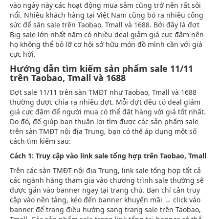
vào ngày này các hoạt động mua sắm cũng trở nên rất sôi
nổi. Nhiều khách hàng tại Việt Nam cũng bỏ ra nhiều công
sức để săn sale trên Taobao, Tmall và 1688. Bởi đây là đợt
Big sale lớn nhất năm có nhiều deal giảm giá cực đậm nên
họ không thể bỏ lỡ cơ hội sở hữu món đồ mình cần với giá
cực hời.
Hướng dẫn tìm kiếm sản phẩm sale 11/11
trên Taobao, Tmall và 1688
Đợt sale 11/11 trên sàn TMĐT như Taobao, Tmall và 1688
thường được chia ra nhiều đợt. Mỗi đợt đều có deal giảm
giá cực đậm để người mua có thể đặt hàng với giá tốt nhất.
Do đó, để giúp bạn thuận lợi tìm được các sản phẩm sale
trên sàn TMĐT nội địa Trung, bạn có thể áp dụng một số
cách tìm kiếm sau:
Cách 1: Truy cập vào link sale tổng hợp trên Taobao, Tmall
Trên các sàn TMĐT nội địa Trung, link sale tổng hợp tất cả
các ngành hàng tham gia vào chương trình sale thường sẽ
được gắn vào banner ngay tại trang chủ. Bạn chỉ cần truy
cập vào nền tảng, kéo đến banner khuyến mãi → click vào
banner để trang điều hướng sang trang sale trên Taobao,