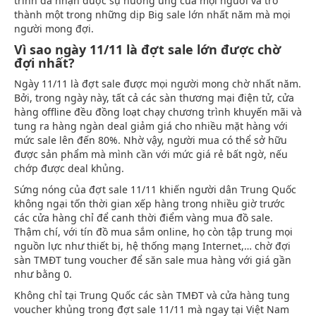
trình đã nhận được sự hưởng ứng của mọi người và trở
thành một trong những dịp Big sale lớn nhất năm mà mọi
người mong đợi.
Vì sao ngày 11/11 là đợt sale lớn được chờ
đợi nhất?
Ngày 11/11 là đợt sale được mọi người mong chờ nhất năm.
Bởi, trong ngày này, tất cả các sàn thương mại điện tử, cửa
hàng offline đều đồng loạt chạy chương trình khuyến mãi và
tung ra hàng ngàn deal giảm giá cho nhiều mặt hàng với
mức sale lên đến 80%. Nhờ vậy, người mua có thể sở hữu
được sản phẩm mà mình cần với mức giá rẻ bất ngờ, nếu
chớp được deal khủng.
Sứng nóng của đợt sale 11/11 khiến người dân Trung Quốc
không ngại tốn thời gian xếp hàng trong nhiều giờ trước
các cửa hàng chỉ để canh thời điểm vàng mua đồ sale.
Thậm chí, với tín đồ mua sắm online, họ còn tập trung mọi
nguồn lực như thiết bị, hệ thống mạng Internet,… chờ đợi
sàn TMĐT tung voucher để săn sale mua hàng với giá gần
như bằng 0.
Không chỉ tại Trung Quốc các sàn TMĐT và cửa hàng tung
voucher khủng trong đợt sale 11/11 mà ngay tại Việt Nam