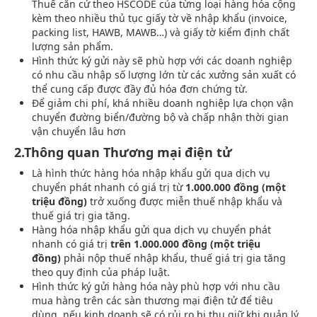
Thuế căn cứ theo HSCODE của từng loại hàng hóa cộng
kèm theo nhiều thủ tục giấy tờ về nhập khẩu (invoice,
packing list, HAWB, MAWB…) và giấy tờ kiểm định chất
lượng sản phẩm.
Hình thức ký gửi này sẽ phù hợp với các doanh nghiệp
có nhu cầu nhập số lượng lớn từ các xưởng sản xuất có
thể cung cấp được đầy đủ hóa đơn chứng từ.
Để giảm chi phí, khá nhiều doanh nghiệp lựa chọn vận
chuyển đường biển/đường bộ và chấp nhận thời gian
vận chuyển lâu hơn
2.Thông quan Thương mại điện tử
Là hình thức hàng hóa nhập khẩu gửi qua dịch vụ
chuyển phát nhanh có giá trị từ
1.000.000 đồng (một
triệu đồng)
trở xuống được miễn thuế nhập khẩu và
thuế giá trị gia tăng.
Hàng hóa nhập khẩu gửi qua dịch vụ chuyển phát
nhanh có giá trị
trên 1.000.000 đồng (một triệu
đồng)
phải nộp thuế nhập khẩu, thuế giá trị gia tăng
theo quy định của pháp luật.
Hình thức ký gửi hàng hóa này phù hợp với nhu cầu
mua hàng trên các sàn thương mại điện tử để tiêu
dùng, nếu kinh doanh sẽ có rủi ro bị thu giữ khi quản lý