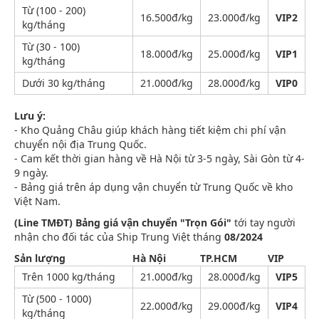
Từ (100 - 200)
16.500đ/kg
23.000đ/kg
VIP2
kg/tháng
Từ (30 - 100)
18.000đ/kg
25.000đ/kg
VIP1
kg/tháng
Dưới 30 kg/tháng
21.000đ/kg
28.000đ/kg
VIP0
Lưu ý:
- Kho Quảng Châu giúp khách hàng tiết kiệm chi phí vận
chuyển nội địa Trung Quốc.
- Cam kết thời gian hàng về Hà Nội từ 3-5 ngày, Sài Gòn từ 4-
9 ngày.
- Bảng giá trên áp dụng vận chuyển từ Trung Quốc về kho
Việt Nam.
(Line TMĐT) Bảng giá vận chuyển "Trọn Gói"
tới tay người
nhận cho đối tác của Ship Trung Việt tháng
08/2024
Sản lượng
Hà Nội
TP.HCM
VIP
Trên 1000 kg/tháng
21.000đ/kg
28.000đ/kg
VIP5
Từ (500 - 1000)
22.000đ/kg
29.000đ/kg
VIP4
kg/tháng