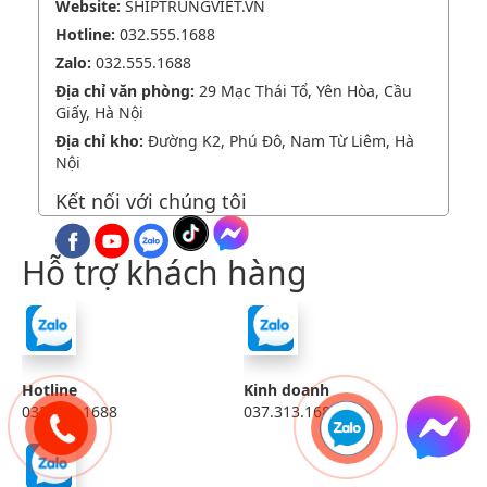
Website:
SHIPTRUNGVIET.VN
Hotline:
032.555.1688
Zalo:
032.555.1688
Địa chỉ văn phòng:
29 Mạc Thái Tổ, Yên Hòa, Cầu
Giấy, Hà Nội
Địa chỉ kho:
Đường K2, Phú Đô, Nam Từ Liêm, Hà
Nội
Kết nối với chúng tôi
Hỗ trợ khách hàng
Hotline
Kinh doanh
032.555.1688
037.313.1688