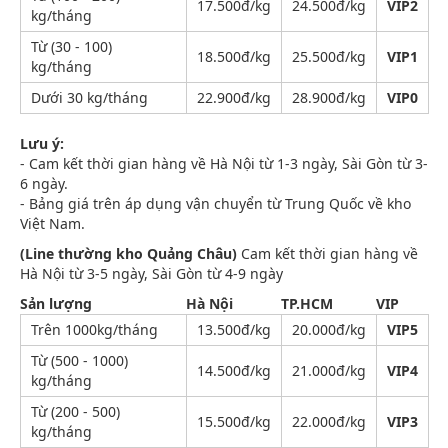
17.500đ/kg
24.500đ/kg
VIP2
kg/tháng
Từ (30 - 100)
18.500đ/kg
25.500đ/kg
VIP1
kg/tháng
Dưới 30 kg/tháng
22.900đ/kg
28.900đ/kg
VIP0
Lưu ý:
- Cam kết thời gian hàng về Hà Nội từ 1-3 ngày, Sài Gòn từ 3-
6 ngày.
- Bảng giá trên áp dụng vận chuyển từ Trung Quốc về kho
Việt Nam.
(Line thường kho Quảng Châu)
Cam kết thời gian hàng về
Hà Nội từ 3-5 ngày, Sài Gòn từ 4-9 ngày
Sản lượng
Hà Nội
TP.HCM
VIP
Trên 1000kg/tháng
13.500đ/kg
20.000đ/kg
VIP5
Từ (500 - 1000)
14.500đ/kg
21.000đ/kg
VIP4
kg/tháng
Từ (200 - 500)
15.500đ/kg
22.000đ/kg
VIP3
kg/tháng