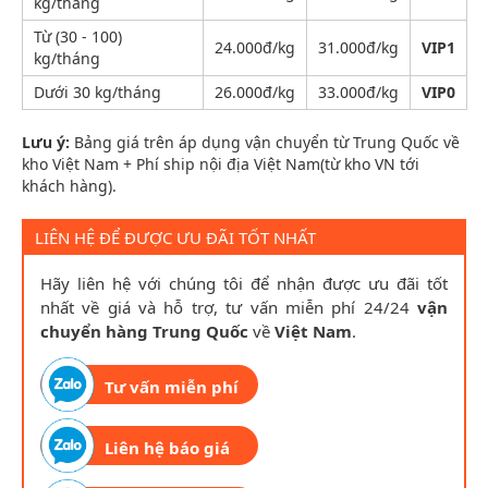
kg/tháng
Từ (30 - 100)
24.000đ/kg
31.000đ/kg
VIP1
kg/tháng
Dưới 30 kg/tháng
26.000đ/kg
33.000đ/kg
VIP0
Lưu ý:
Bảng giá trên áp dụng vận chuyển từ Trung Quốc về
kho Việt Nam + Phí ship nội địa Việt Nam(từ kho VN tới
khách hàng).
LIÊN HỆ ĐỂ ĐƯỢC ƯU ĐÃI TỐT NHẤT
Hãy liên hệ với chúng tôi để nhận được ưu đãi tốt
nhất về giá và hỗ trợ, tư vấn miễn phí 24/24
vận
chuyển hàng Trung Quốc
về
Việt Nam
.
Tư vấn miễn phí
Liên hệ báo giá