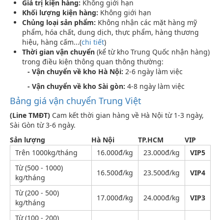
Giá trị kiện hàng:
Không giới hạn
Khối lượng kiện hàng:
Không giới hạn
Chủng loại sản phẩm:
Không nhận các mặt hàng mỹ
phẩm, hóa chất, dung dịch, thực phẩm, hàng thương
hiệu, hàng cấm...(
chi tiết
)
Thời gian vận chuyển
(kể từ kho Trung Quốc nhận hàng)
trong điều kiện thông quan thông thường:
- Vận chuyển về kho Hà Nội:
2-6 ngày làm việc
- Vận chuyển về kho Sài gòn:
4-8 ngày làm việc
Bảng giá vận chuyển Trung Việt
(Line TMĐT)
Cam kết thời gian hàng về Hà Nội từ 1-3 ngày,
Sài Gòn từ 3-6 ngày.
Sản lượng
Hà Nội
TP.HCM
VIP
Trên 1000kg/tháng
16.000đ/kg
23.000đ/kg
VIP5
Từ (500 - 1000)
16.500đ/kg
23.500đ/kg
VIP4
kg/tháng
Từ (200 - 500)
17.000đ/kg
24.000đ/kg
VIP3
kg/tháng
Từ (100 - 200)