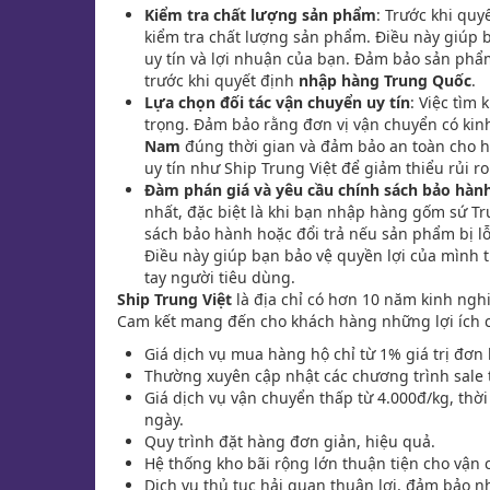
Kiểm tra chất lượng sản phẩm
: Trước khi qu
kiểm tra chất lượng sản phẩm. Điều này giúp
uy tín và lợi nhuận của bạn. Đảm bảo sản phẩ
trước khi quyết định
nhập hàng Trung Quốc
.
Lựa chọn đối tác vận chuyển uy tín
: Việc tìm
trọng. Đảm bảo rằng đơn vị vận chuyển có kin
Nam
đúng thời gian và đảm bảo an toàn cho h
uy tín như Ship Trung Việt để giảm thiểu rủi 
Đàm phán giá và yêu cầu chính sách bảo hàn
nhất, đặc biệt là khi bạn nhập hàng gốm sứ Tr
sách bảo hành hoặc đổi trả nếu sản phẩm bị lỗ
Điều này giúp bạn bảo vệ quyền lợi của mình 
tay người tiêu dùng.
Ship Trung Việt
là địa chỉ có hơn 10 năm kinh ng
Cam kết mang đến cho khách hàng những lợi ích c
Giá dịch vụ mua hàng hộ chỉ từ 1% giá trị đơn
Thường xuyên cập nhật các chương trình sale 
Giá dịch vụ vận chuyển thấp từ 4.000đ/kg, thờ
ngày.
Quy trình đặt hàng đơn giản, hiệu quả.
Hệ thống kho bãi rộng lớn thuận tiện cho vận
Dịch vụ thủ tục hải quan thuận lợi, đảm bảo 