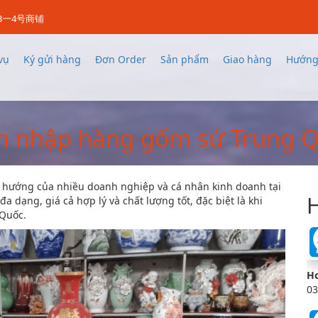
3一4号商铺
vụ
Ký gửi hàng
Đơn Order
Sản phẩm
Giao hàng
Hướng
n nhập hàng gốm sứ Trung Q
hướng của nhiều doanh nghiệp và cá nhân kinh doanh tại
H
 dạng, giá cả hợp lý và chất lượng tốt, đặc biệt là khi
 Quốc.
Ho
03