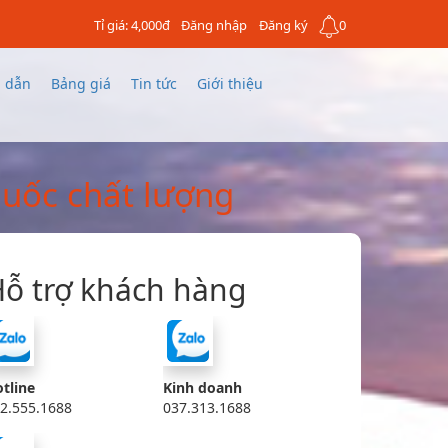
Tỉ giá: 4,000đ
Đăng nhập
Đăng ký
0
 dẫn
Bảng giá
Tin tức
Giới thiệu
uốc chất lượng
ỗ trợ khách hàng
tline
Kinh doanh
2.555.1688
037.313.1688