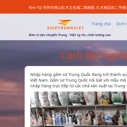
Kho TQ: 凭祥市南山红木文化城二期南面, 红木精品街二号楼
Trang chủ
Dịch 
Đơn vị vận chuyển Trung - Việt uy tín, chất lượng cao
Cách tìm nguồ
Nhập hàng gốm sứ Trung Quốc đang trở thành xu 
Việt Nam. Gốm sứ Trung Quốc nổi bật với mẫu mã đa
nhập hàng trực tiếp từ các nhà sản xuất tại Trung