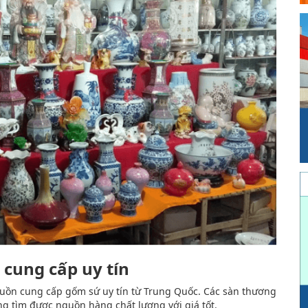
cung cấp uy tín
guồn cung cấp gốm sứ uy tín từ Trung Quốc. Các sàn thương
ng tìm được nguồn hàng chất lượng với giá tốt.