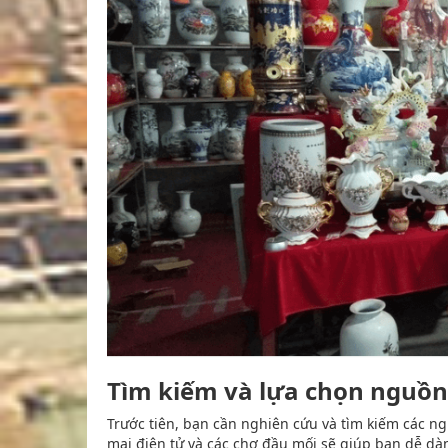
Tìm kiếm và lựa chọn nguồn 
Trước tiên, bạn cần nghiên cứu và tìm kiếm các n
mại điện tử và các chợ đầu mối sẽ giúp bạn dễ dà