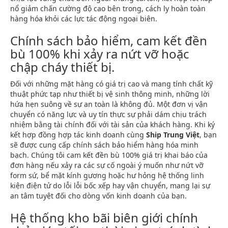
nổ giảm chấn cường độ cao bên trong, cách ly hoàn toàn
hàng hóa khỏi các lực tác động ngoại biên.
Chính sách bảo hiểm, cam kết đền
bù 100% khi xảy ra nứt vỡ hoặc
chập cháy thiết bị.
Đối với những mặt hàng có giá trị cao và mang tính chất kỹ
thuật phức tạp như thiết bị vệ sinh thông minh, những lời
hứa hẹn suông về sự an toàn là không đủ. Một đơn vị vận
chuyển có năng lực và uy tín thực sự phải dám chịu trách
nhiệm bằng tài chính đối với tài sản của khách hàng. Khi ký
kết hợp đồng hợp tác kinh doanh cùng
Ship Trung Việt
, bạn
sẽ được cung cấp chính sách bảo hiểm hàng hóa minh
bạch. Chúng tôi cam kết đền bù 100% giá trị khai báo của
đơn hàng nếu xảy ra các sự cố ngoài ý muốn như nứt vỡ
form sứ, bể mặt kính gương hoặc hư hỏng hệ thống linh
kiện điện tử do lỗi lỗi bốc xếp hay vận chuyển, mang lại sự
an tâm tuyệt đối cho dòng vốn kinh doanh của bạn.
Hệ thống kho bãi biên giới chính