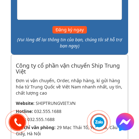
Đăng ký ngay
(Vui lòng để lại thông tin của bạn, chúng tôi sẽ hỗ trợ
bạn ngay)
Công ty cổ phần vận chuyển Ship Trung
Việt
Đơn vị vận chuyển, Order, nhập hàng, kí gửi hàng
hóa từ Trung Quốc về Việt Nam nhanh nhất, uy tín,
chất lượng cao
Website:
SHIPTRUNGVIET.VN
Hotline:
032.555.1688
Zalo:
032.555.1688
Địa chỉ văn phòng:
29 Mạc Thái Tổ, Yên Hòa, Cầu
Giấy, Hà Nội