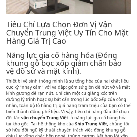
Tiêu Chí Lựa Chọn Đơn Vị Vận
Chuyển Trung Việt Uy Tín Cho Mặt
Hàng Giá Trị Cao
Năng lực gia cố hàng hóa (Đóng
khung gỗ bọc xốp giảm chấn bảo
vệ đồ sứ và mặt kính).
Thiết bị vệ sinh thông minh là sự tổng hòa của hai chất liệu
cực kỳ "nhạy cảm" với va đập: gốm sứ giòn dễ nứt vỡ và mặt
kính gương dễ rạn nứt. Chỉ cần một cú giằng xóc trên
đường lý trình hoặc sự bất cẩn trong lúc bốc xếp của công
nhân, toàn bộ lô hàng trị giá hàng trăm triệu của bạn có thể
biến thành đống phế liệu. Vì vậy, tiêu chí hàng đầu để chọn
đối tác
vận chuyển Trung Việt
là năng lực gia cố hàng hóa
tại kho gốc. Tại hệ thống kho của
Ship Trung Việt
, chúng tôi
sở hữu đội ngũ kỹ thuật chuyên trách việc đóng khung gỗ
chịu lực vững chắc bên ngoài thùng carton, kết hợp lót xốp