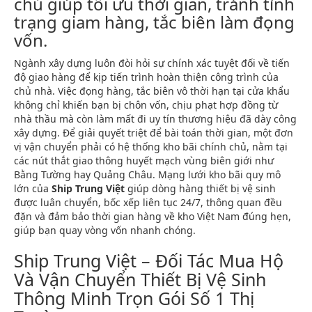
chủ giúp tối ưu thời gian, tránh tình
trạng giam hàng, tắc biên làm đọng
vốn.
Ngành xây dựng luôn đòi hỏi sự chính xác tuyệt đối về tiến
độ giao hàng để kịp tiến trình hoàn thiện công trình của
chủ nhà. Việc đọng hàng, tắc biên vô thời hạn tại cửa khẩu
không chỉ khiến bạn bị chôn vốn, chịu phạt hợp đồng từ
nhà thầu mà còn làm mất đi uy tín thương hiệu đã dày công
xây dựng. Để giải quyết triệt để bài toán thời gian, một đơn
vị vận chuyển phải có hệ thống kho bãi chính chủ, nằm tại
các nút thắt giao thông huyết mạch vùng biên giới như
Bằng Tường hay Quảng Châu. Mạng lưới kho bãi quy mô
lớn của
Ship Trung Việt
giúp dòng hàng thiết bị vệ sinh
được luân chuyển, bốc xếp liên tục 24/7, thông quan đều
đặn và đảm bảo thời gian hàng về kho Việt Nam đúng hẹn,
giúp bạn quay vòng vốn nhanh chóng.
Ship Trung Việt – Đối Tác Mua Hộ
Và Vận Chuyển Thiết Bị Vệ Sinh
Thông Minh Trọn Gói Số 1 Thị