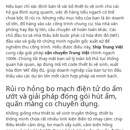
Nếu bạn chỉ xác định bán lẻ vài bộ thiết bị vệ sinh cho các
hộ gia đình xung quanh, việc đi hàng tiểu ngạch có thể
chưa bộc lộ rủi ro. Nhưng nếu mục tiêu của bạn là ăn doanh
số lớn, đổ hàng vào các công trình chung cư, tòa nhà văn
phòng hay đại lý lớn, câu chuyện sẽ hoàn toàn khác. Các
chủ đầu tư và nhà thầu bắt buộc phải có hóa đơn đỏ (VAT)
đầu vào và giấy tờ chứng minh nguồn gốc xuất xứ để
nghiệm thu công trình. Hiểu được điều này,
Ship Trung Việt
cung cấp giải pháp
vận chuyển Trung Việt
chính ngạch
100%. Chúng tôi thay mặt bạn xử lý toàn bộ thủ tục thông
quan hải quan, áp đúng mã HS code thiết bị vệ sinh, xuất
hóa đơn VAT đầy đủ, giúp doanh nghiệp của bạn tự tin đấu
thầu vào các dự án lớn một cách hợp pháp và minh bạch.
Rủi ro hỏng bo mạch điện tử do ẩm
ướt và giải pháp đóng gói hút ẩm,
quấn màng co chuyên dụng.
Không giống như thiết bị vệ sinh truyền thống, thiết bị
thông minh chứa rất nhiều linh kiện điện tử nhạy cảm: chip
điều khiển cảm ứng, bo mạch sấy sưởi, cảm biến hồng