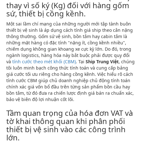
thay vì số ký (Kg) đối với hàng gốm
sứ, thiết bị cồng kềnh.
Một sai lầm chí mạng của những người mới tập tành buôn
thiết bị vệ sinh là áp dụng cách tính giá ship theo cân nặng
thông thường. Gốm sứ vệ sinh, bồn tắm hay cabin tắm là
những mặt hàng có đặc tính "nặng ít, cồng kềnh nhiều",
chiếm dụng không gian khoang xe cực kỳ lớn. Do đó, trong
ngành logistics, hàng hóa này bắt buộc phải được quy đổi
và
tính cước theo mét khối (CBM)
. Tại
Ship Trung Việt
, chúng
tôi luôn minh bạch công thức tính toán và cung cấp bảng
giá cước tối ưu riêng cho hàng cồng kềnh. Việc hiểu rõ cách
tính cước CBM giúp chủ doanh nghiệp chủ động tính toán
chính xác giá vốn bổ đầu trên từng sản phẩm bồn cầu hay
bồn tắm, từ đó đưa ra chiến lược định giá bán ra chuẩn xác,
bảo vệ biên độ lợi nhuận cốt lõi.
Tầm quan trọng của hóa đơn VAT và
tờ khai thông quan khi phân phối
thiết bị vệ sinh vào các công trình
lớn.