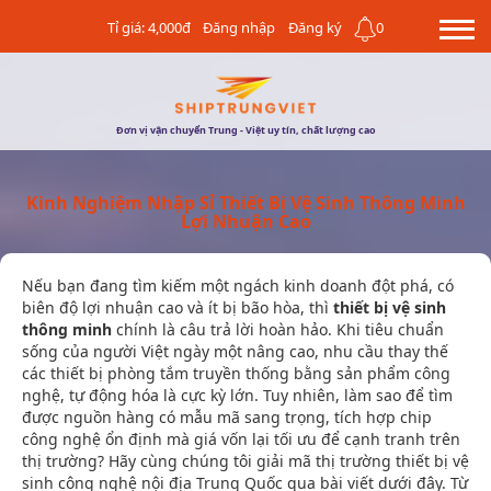
Tỉ giá: 4,000đ
Đăng nhập
Đăng ký
0
Đơn vị vận chuyển Trung - Việt uy tín, chất lượng cao
Kinh Nghiệm Nhập Sỉ Thiết Bị Vệ Sinh Thông Minh
Lợi Nhuận Cao
Nếu bạn đang tìm kiếm một ngách kinh doanh đột phá, có
biên độ lợi nhuận cao và ít bị bão hòa, thì
thiết bị vệ sinh
thông minh
chính là câu trả lời hoàn hảo. Khi tiêu chuẩn
sống của người Việt ngày một nâng cao, nhu cầu thay thế
các thiết bị phòng tắm truyền thống bằng sản phẩm công
nghệ, tự động hóa là cực kỳ lớn. Tuy nhiên, làm sao để tìm
được nguồn hàng có mẫu mã sang trọng, tích hợp chip
công nghệ ổn định mà giá vốn lại tối ưu để cạnh tranh trên
thị trường? Hãy cùng chúng tôi giải mã thị trường thiết bị vệ
sinh công nghệ nội địa Trung Quốc qua bài viết dưới đây. Từ