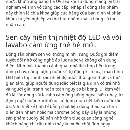
nước, khử trùng bằng tia UV sau khi sử dụng mang lại trải
nghiệm vệ sinh vô cùng cao cấp. Nhập sỉ dòng sản phẩm
này chính là chìa khóa giúp cửa hàng của bạn định vị phân
khúc chuyên nghiệp và thu hút nhóm khách hàng có thu
nhập cao.
Sen cây hiển thị nhiệt độ LED và vòi
lavabo cảm ứng thế hệ mới.
Dòng sản phẩm sen vòi thông minh Trung Quốc ghi điểm
tuyệt đối nhờ công nghệ áp lực nước và không cần dùng
điện. Nhờ một tuabin cánh quạt nhỏ tích hợp bên trong
dòng chảy, năng lượng nước sẽ tự động kích hoạt màn hình
LED hiển thị chính xác nhiệt độ nước thời gian thực và thời
gian tắm, giúp người dùng (đặc biệt là gia đình có trẻ nhỏ
và người già) tránh hoàn toàn nguy cơ bị bỏng. Đi kèm với
đó là các dòng vòi lavabo cảm ứng hồng ngoại siêu nhạy, tự
động ngắt nước khi không sử dụng giúp tiết kiệm nước tối
đa. Với thiết kế tinh tế bằng chất liệu đồng thau sơn tĩnh
điện đen nhám hoặc mạ chrome bóng bẩy, đây là những
sản phẩm cực kỳ dễ bán nhờ tính trực quan công nghệ,
khách hàng chỉ cần nhìn thấy là muốn chốt đơn ngay.