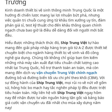
Trường
Kinh doanh thiết bị vệ sinh thông minh Trung Quốc là một
hướng đi chiến lược mang lại lợi nhuận bứt phá, nhưng
việc quản trị chuỗi cung ứng từ khâu tìm xưởng uy tín, đàm
phán giá sỉ, test kỹ thuật cho đến khâu thông quan chính
ngạch chưa bao giờ là điều dễ dàng đối với người mới bắt
đầu.
Hiểu được những thách thức đó,
Ship Trung Việt
tự hào
mang đến giải pháp nhập hàng trọn gói từ A-Z được thiết kế
chuyên biệt cho ngành hàng thiết bị vệ sinh và đồ công
nghệ gia dụng. Chúng tôi không chỉ giúp bạn tìm kiếm
những nhà máy sản xuất đạt tiêu chuẩn chất lượng cao
nhất tại Trung Quốc, hỗ trợ thanh toán an toàn, mà còn
mang đến dịch vụ
vận chuyển Trung Việt chính ngạch
đường bộ và đường biển tối ưu chi phí theo khối (CBM). Với
sự đồng hành của
Ship Trung Việt
, mọi rủi ro về nứt vỡ gốm
sứ, hỏng hóc bo mạch hay tắc nghẽn pháp lý đều được triệt
tiêu hoàn toàn. Hãy liên hệ với
Ship Trung Việt
ngay hôm
nay để nhận được tư vấn nguồn hàng tận gốc và bảng báo
giá cước vận chuyển ưu đãi nhất cho mùa xây dựng năm
nay!